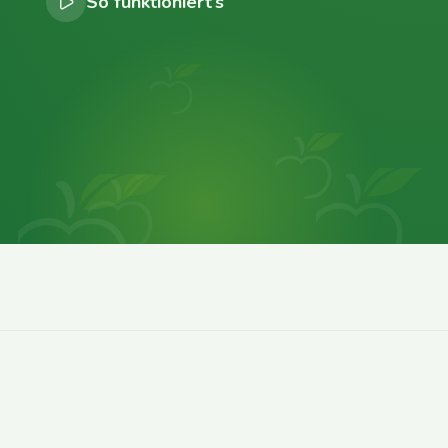
So funktioniert’s
0
0
0