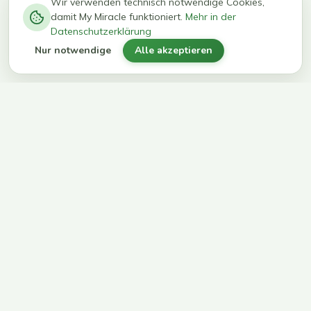
−
0
0
%
Wir verwenden technisch notwendige Cookies,
damit My Miracle funktioniert.
Mehr in der
kg in 12
erreichen
Datenschutzerklärung
Wochen
ihr Ziel
Nur notwendige
Alle akzeptieren