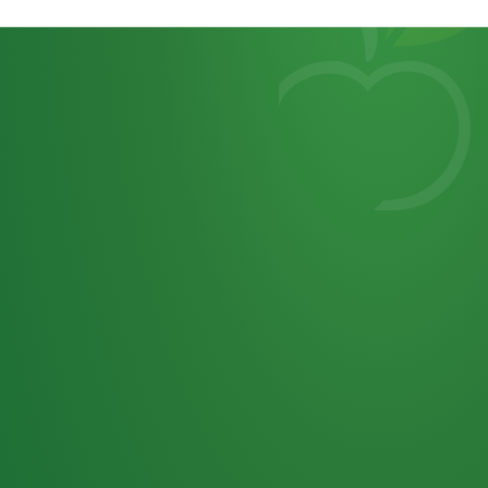
Heutiges
7
von
Tagebuch
25,0
32 P