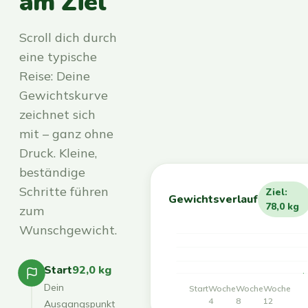
am Ziel
Scroll dich durch
eine typische
Reise: Deine
Gewichtskurve
zeichnet sich
mit – ganz ohne
Druck. Kleine,
beständige
Schritte führen
Ziel:
Gewichtsverlauf
78,0 kg
zum
Wunschgewicht.
Start
92,0 kg
Dein
Start
Woche
Woche
Woche
4
8
12
Ausgangspunkt