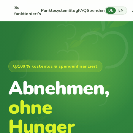
So
Punktesystem
Blog
FAQ
Spenden
DE
EN
funktioniert’s
100 % kostenlos & spendenfinanziert
Abnehmen,
ohne
Hunger