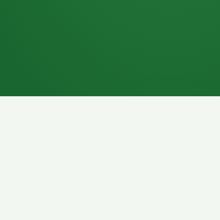
7P
Schokoriegel
8P
Pasta