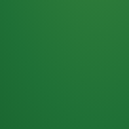
Haferflocken
PUNKTE
5 P
& Beeren
ÜBRIG
2
Naturjoghurt
P
Apfel
0 P
3P
Hähnchenbrust
4P
Vollkornbrot
2P
Banane
1P
Kaffee mit Milch
6P
Lachsfilet
1P
Gemüsesalat