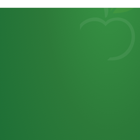
Heutiges
7
von
Tagebuch
25,0
32 P