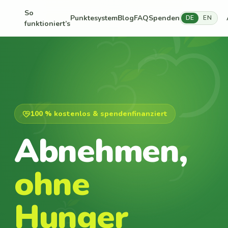
So
Punktesystem
Blog
FAQ
Spenden
DE
EN
funktioniert’s
100 % kostenlos & spendenfinanziert
Abnehmen,
ohne
Hunger