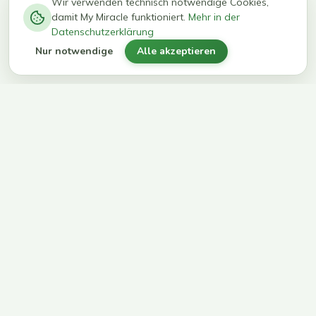
−
0
0
%
Wir verwenden technisch notwendige Cookies,
damit My Miracle funktioniert.
Mehr in der
kg in 12
erreichen
Datenschutzerklärung
Wochen
ihr Ziel
Nur notwendige
Alle akzeptieren