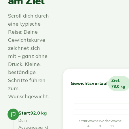
am Ziel
Scroll dich durch
eine typische
Reise: Deine
Gewichtskurve
zeichnet sich
mit – ganz ohne
Druck. Kleine,
beständige
Schritte führen
Ziel:
Gewichtsverlauf
78,0 kg
zum
Wunschgewicht.
Start
92,0 kg
Dein
Start
Woche
Woche
Woche
4
8
12
Ausgangspunkt