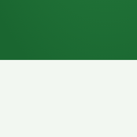
7P
Schokoriegel
8P
Pasta