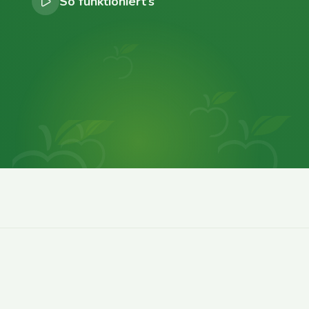
So funktioniert’s
0
0
0