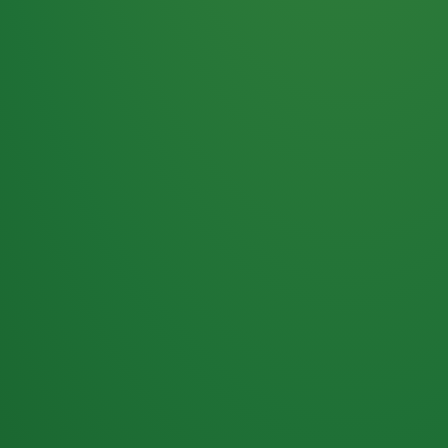
Haferflocken
PUNKTE
5 P
& Beeren
ÜBRIG
2
Naturjoghurt
P
Apfel
0 P
3P
Hähnchenbrust
4P
Vollkornbrot
2P
Banane
1P
Kaffee mit Milch
6P
Lachsfilet
1P
Gemüsesalat