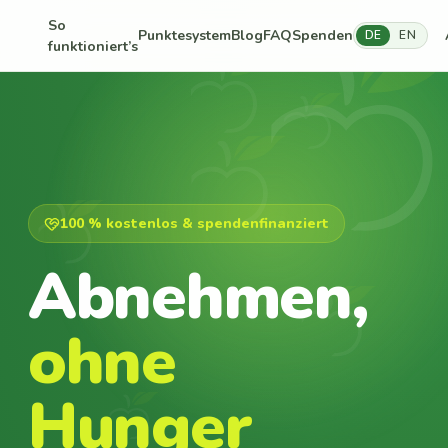
So
Punktesystem
Blog
FAQ
Spenden
DE
EN
funktioniert’s
100 % kostenlos & spendenfinanziert
Abnehmen,
ohne
Hunger