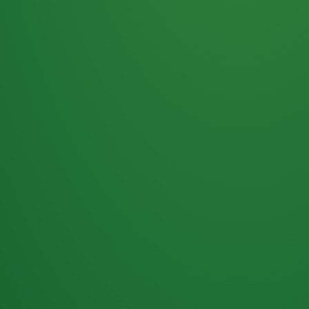
Haferflocken
PUNKTE
5 P
& Beeren
ÜBRIG
2
Naturjoghurt
P
Apfel
0 P
3P
Hähnchenbrust
4P
Vollkornbrot
2P
Banane
1P
Kaffee mit Milch
6P
Lachsfilet
1P
Gemüsesalat