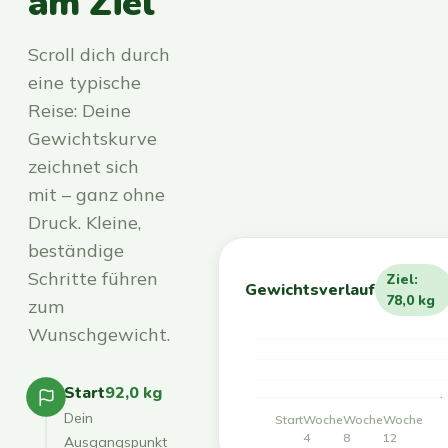
am Ziel
Scroll dich durch
eine typische
Reise: Deine
Gewichtskurve
zeichnet sich
mit – ganz ohne
Druck. Kleine,
beständige
Schritte führen
Ziel:
Gewichtsverlauf
78,0 kg
zum
Wunschgewicht.
Start
92,0 kg
Dein
Start
Woche
Woche
Woche
4
8
12
Ausgangspunkt