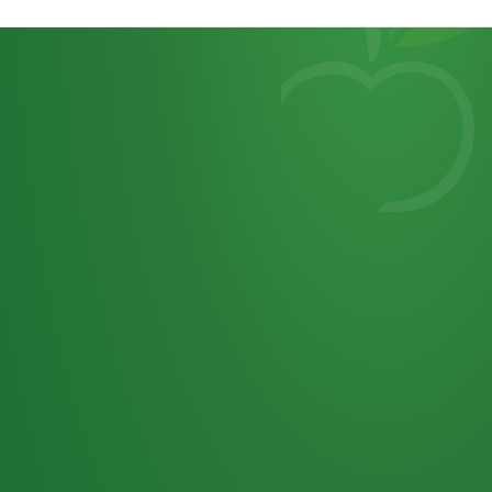
Heutiges
7
von
Tagebuch
25,0
32 P