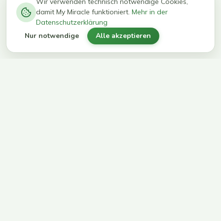
−
0
0
%
Wir verwenden technisch notwendige Cookies,
damit My Miracle funktioniert.
Mehr in der
kg in 12
erreichen
Datenschutzerklärung
Wochen
ihr Ziel
Nur notwendige
Alle akzeptieren