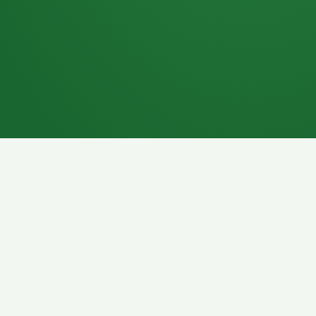
7P
Schokoriegel
8P
Pasta