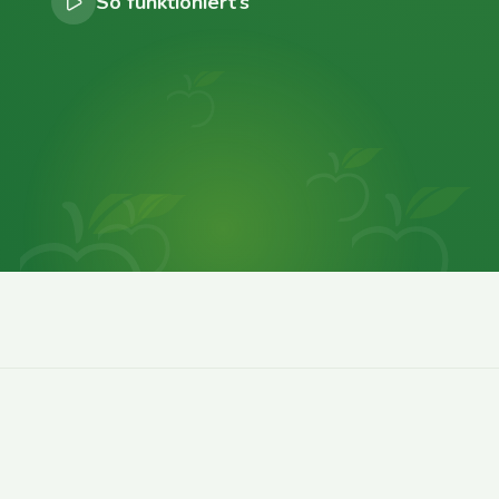
So funktioniert’s
0
0
0