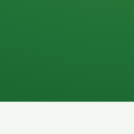
Apfel
3P
4
Hähnchenbrust
Vollkornbrot
1P
6P
Kaffee mit Milch
Lachsfilet
7P
8P
Schokoriegel
Pasta