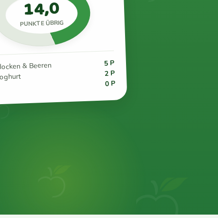
14,0
PUNKTE ÜBRIG
5 P
flocken & Beeren
2 P
joghurt
0 P