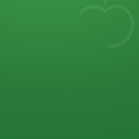
7
von 32 P
5 P
2 P