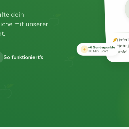
lte dein
iche mit unserer
t.
Hafer
Natur
+6 Sonderpunkte
Apfel
30 Min. Sport
So funktioniert’s