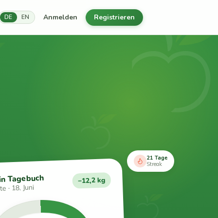
Anmelden
Registrieren
DE
EN
21 Tage
Streak
in Tagebuch
−12,2 kg
e · 18. Juni