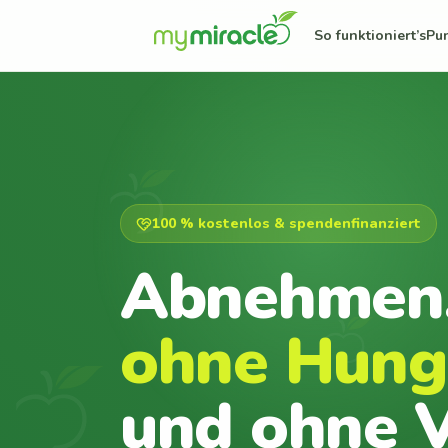
So funktioniert’s
Pu
100 % kostenlos & spendenfinanziert
Abnehmen
ohne Hung
und ohne V