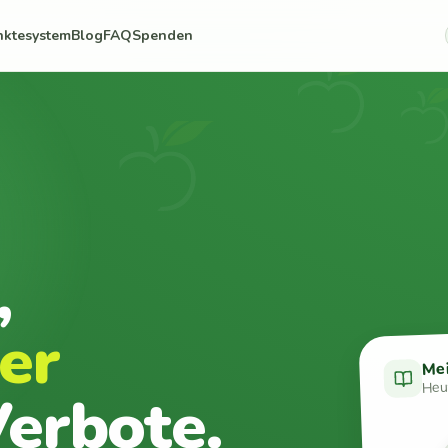
nktesystem
Blog
FAQ
Spenden
,
er
Me
Heut
erbote.