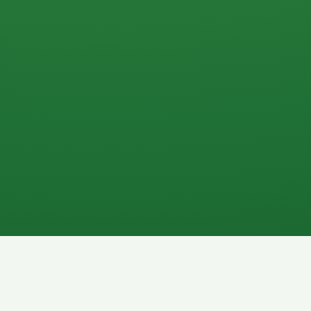
0 P
P
2P
Banane
1P
Gemüsesalat