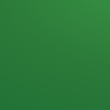
Heutiges Tagebuch
Haferflocken & Beeren
Naturjoghurt