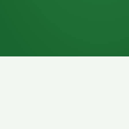
7P
Schokoriegel
8P
Pasta