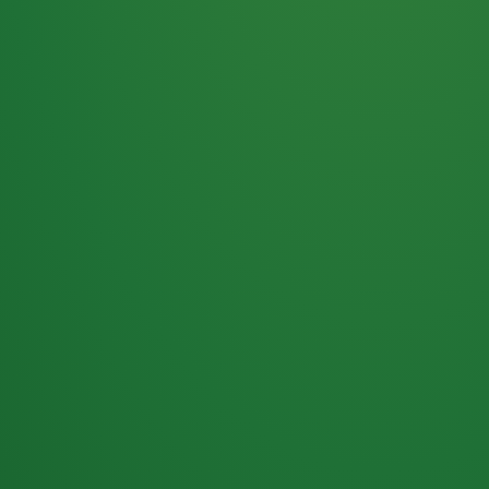
Haferflocken
PUNKTE
5 P
& Beeren
ÜBRIG
2
Naturjoghurt
P
Apfel
0 P
3P
Hähnchenbrust
4P
Vollkornbrot
2P
Banane
1P
Kaffee mit Milch
6P
Lachsfilet
1P
Gemüsesalat