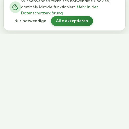
−
0
0
%
Wir verwenden technisch notwendige Cookies,
damit My Miracle funktioniert.
Mehr in der
kg in 12
erreichen
Datenschutzerklärung
Wochen
ihr Ziel
Nur notwendige
Alle akzeptieren