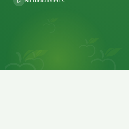
So funktioniert’s
0
0
0