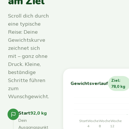
am Ziel
Scroll dich durch
eine typische
Reise: Deine
Gewichtskurve
zeichnet sich
mit – ganz ohne
Druck. Kleine,
beständige
Schritte führen
Ziel:
Gewichtsverlauf
78,0 kg
zum
Wunschgewicht.
Start
92,0 kg
Dein
Start
Woche
Woche
Woche
4
8
12
Ausgangspunkt