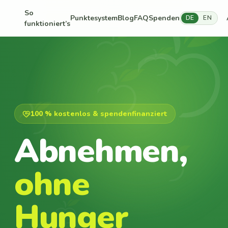
So
Punktesystem
Blog
FAQ
Spenden
DE
EN
funktioniert’s
100 % kostenlos & spendenfinanziert
Abnehmen,
ohne
Hunger