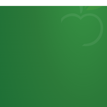
Heutiges
7
von
Tagebuch
25,0
32 P