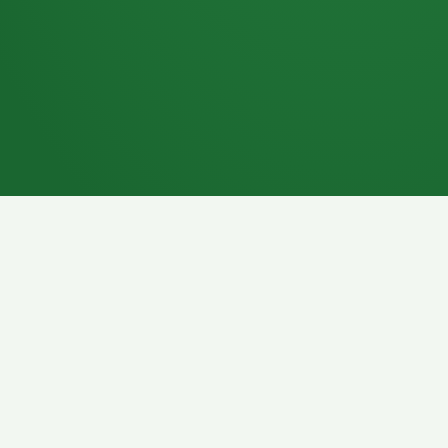
7P
Schokoriegel
8P
Pasta