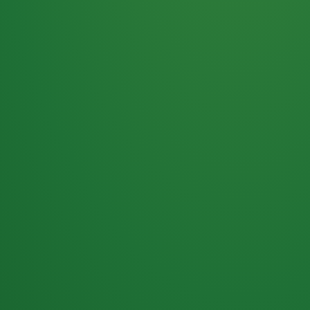
Haferflocken
PUNKTE
5 P
& Beeren
ÜBRIG
2
Naturjoghurt
P
Apfel
0 P
3P
Hähnchenbrust
4P
Vollkornbrot
2P
Banane
1P
Kaffee mit Milch
6P
Lachsfilet
1P
Gemüsesalat