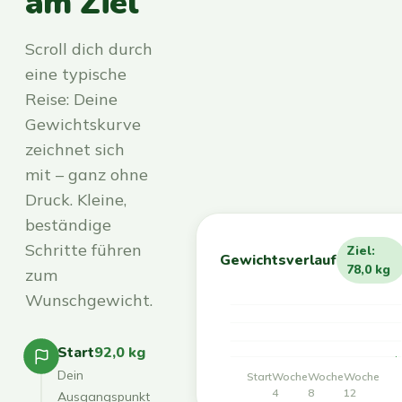
am Ziel
Scroll dich durch
eine typische
Reise: Deine
Gewichtskurve
zeichnet sich
mit – ganz ohne
Druck. Kleine,
beständige
Schritte führen
Ziel:
Gewichtsverlauf
78,0 kg
zum
Wunschgewicht.
Start
92,0 kg
Dein
Start
Woche
Woche
Woche
4
8
12
Ausgangspunkt