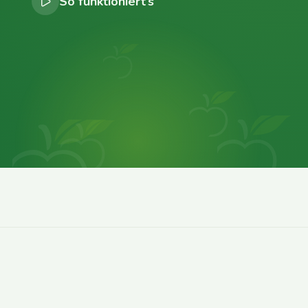
So funktioniert’s
0
0
0