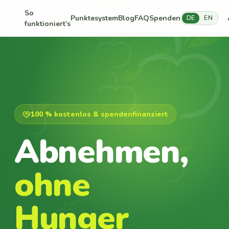
So
Punktesystem
Blog
FAQ
Spenden
DE
EN
funktioniert’s
100 % kostenlos & spendenfinanziert
Abnehmen,
ohne
Hunger