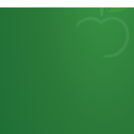
Heutiges
7
von
Tagebuch
25,0
32 P