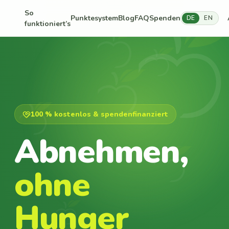
So
Punktesystem
Blog
FAQ
Spenden
DE
EN
funktioniert’s
100 % kostenlos & spendenfinanziert
Abnehmen,
ohne
Hunger