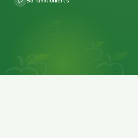
So funktioniert’s
0
0
0