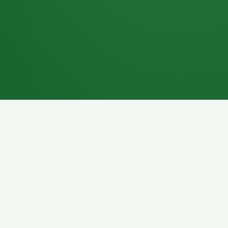
7P
Schokoriegel
8P
Pasta