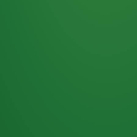
Haferflocken
PUNKTE
5 P
& Beeren
ÜBRIG
2
Naturjoghurt
P
Apfel
0 P
3P
Hähnchenbrust
4P
Vollkornbrot
2P
Banane
1P
Kaffee mit Milch
6P
Lachsfilet
1P
Gemüsesalat