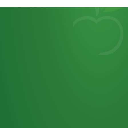
Heutiges
7
von
Tagebuch
25,0
32 P