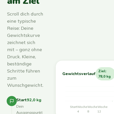
am Ziel
Scroll dich durch
eine typische
Reise: Deine
Gewichtskurve
zeichnet sich
mit – ganz ohne
Druck. Kleine,
beständige
Schritte führen
Ziel:
Gewichtsverlauf
78,0 kg
zum
Wunschgewicht.
Start
92,0 kg
Dein
Start
Woche
Woche
Woche
4
8
12
Ausgangspunkt