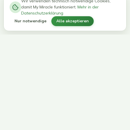
−
0
0
%
Wir verwenden technisch notwendige Cookies,
damit My Miracle funktioniert.
Mehr in der
kg in 12
erreichen
Datenschutzerklärung
Wochen
ihr Ziel
Nur notwendige
Alle akzeptieren