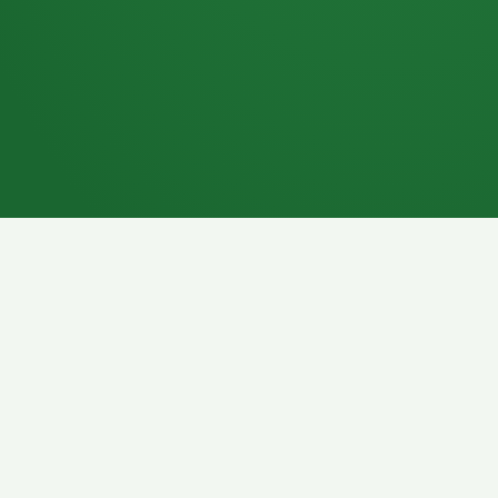
7P
Schokoriegel
8P
Pasta