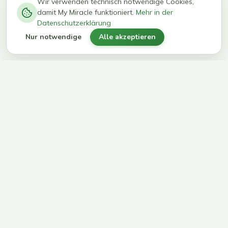
−
0
0
%
Wir verwenden technisch notwendige Cookies,
damit My Miracle funktioniert.
Mehr in der
kg in 12
erreichen
Datenschutzerklärung
Wochen
ihr Ziel
Nur notwendige
Alle akzeptieren