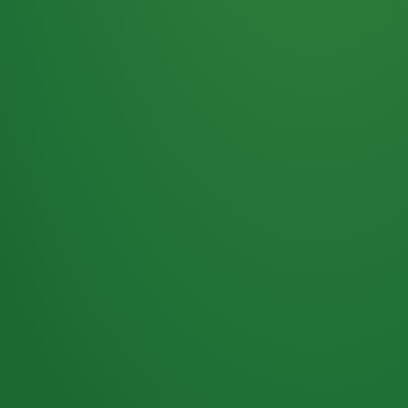
Haferflocken
PUNKTE
5 P
& Beeren
ÜBRIG
2
Naturjoghurt
P
Apfel
0 P
3P
Hähnchenbrust
4P
Vollkornbrot
2P
Banane
1P
Kaffee mit Milch
6P
Lachsfilet
1P
Gemüsesalat