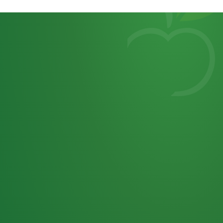
Heutiges
7
von
Tagebuch
25,0
32 P