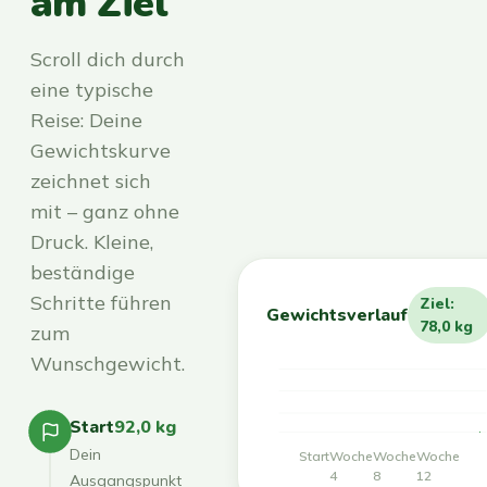
am Ziel
Scroll dich durch
eine typische
Reise: Deine
Gewichtskurve
zeichnet sich
mit – ganz ohne
Druck. Kleine,
beständige
Schritte führen
Ziel:
Gewichtsverlauf
78,0 kg
zum
Wunschgewicht.
Start
92,0 kg
Dein
Start
Woche
Woche
Woche
4
8
12
Ausgangspunkt