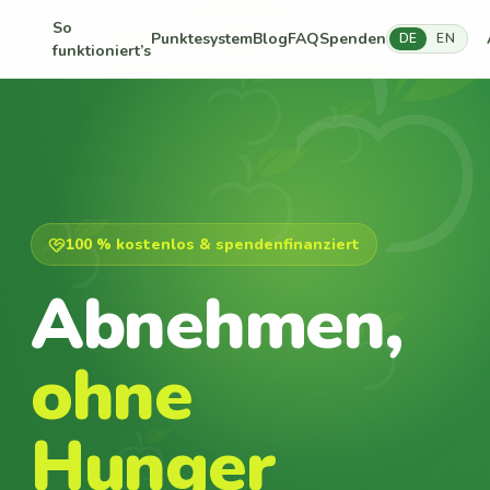
So
Punktesystem
Blog
FAQ
Spenden
DE
EN
funktioniert’s
100 % kostenlos & spendenfinanziert
Abnehmen,
ohne
Hunger