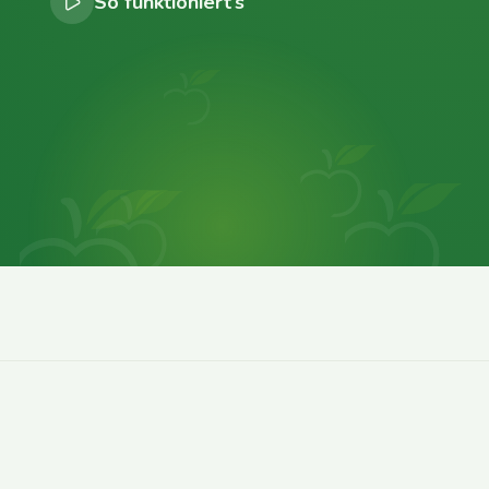
So funktioniert’s
0
0
0