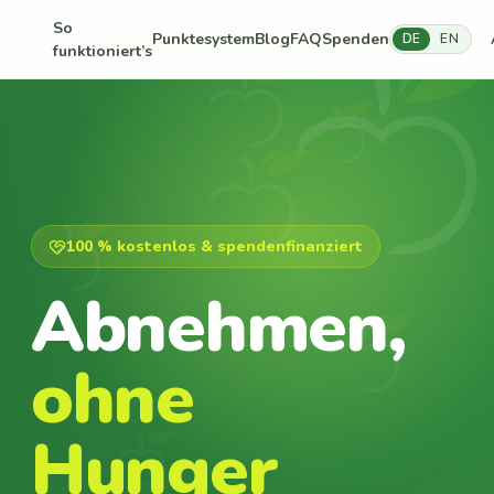
So
Punktesystem
Blog
FAQ
Spenden
DE
EN
funktioniert’s
100 % kostenlos & spendenfinanziert
Abnehmen,
ohne
Hunger