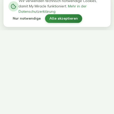
−
0
0
%
Wir verwenden technisch notwendige Cookies,
damit My Miracle funktioniert.
Mehr in der
kg in 12
erreichen
Datenschutzerklärung
Wochen
ihr Ziel
Nur notwendige
Alle akzeptieren