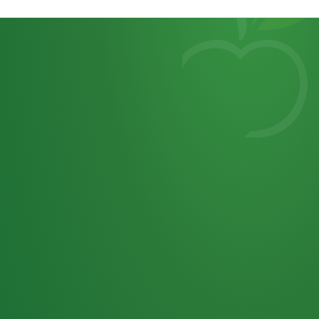
Heutiges
7
von
Tagebuch
25,0
32 P