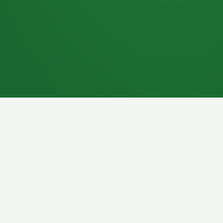
7P
Schokoriegel
8P
Pasta