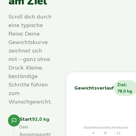
am Ziel
Scroll dich durch
eine typische
Reise: Deine
Gewichtskurve
zeichnet sich
mit – ganz ohne
Druck. Kleine,
beständige
Schritte führen
Ziel:
Gewichtsverlauf
78,0 kg
zum
Wunschgewicht.
Start
92,0 kg
Dein
Start
Woche
Woche
Woche
4
8
12
Ausgangspunkt