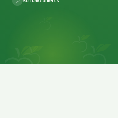
So funktioniert’s
0
0
0