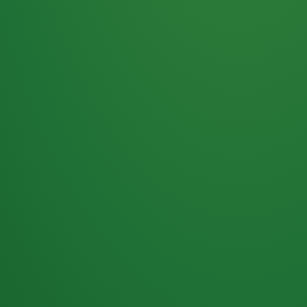
Haferflocken
PUNKTE
5 P
& Beeren
ÜBRIG
2
Naturjoghurt
P
Apfel
0 P
3P
Hähnchenbrust
4P
Vollkornbrot
2P
Banane
1P
Kaffee mit Milch
6P
Lachsfilet
1P
Gemüsesalat