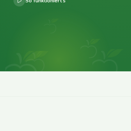
So funktioniert’s
0
0
0