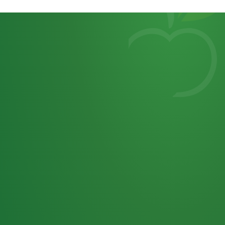
Heutiges
7
von
Tagebuch
25,0
32 P