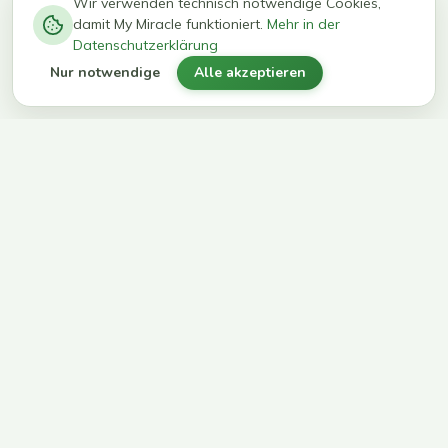
−
0
0
%
Wir verwenden technisch notwendige Cookies,
damit My Miracle funktioniert.
Mehr in der
kg in 12
erreichen
Datenschutzerklärung
Wochen
ihr Ziel
Nur notwendige
Alle akzeptieren