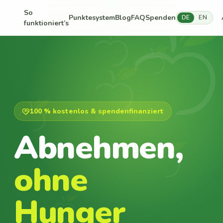
So
Punktesystem
Blog
FAQ
Spenden
DE
EN
funktioniert’s
100 % kostenlos & spendenfinanziert
Abnehmen,
ohne
Hunger