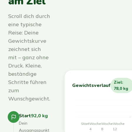
am Ziel
Scroll dich durch
eine typische
Reise: Deine
Gewichtskurve
zeichnet sich
mit – ganz ohne
Druck. Kleine,
beständige
Schritte führen
Ziel:
Gewichtsverlauf
78,0 kg
zum
Wunschgewicht.
Start
92,0 kg
Dein
Start
Woche
Woche
Woche
4
8
12
Ausgangspunkt