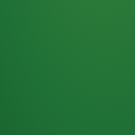
Haferflocken
PUNKTE
5 P
& Beeren
ÜBRIG
2
Naturjoghurt
P
Apfel
0 P
3P
Hähnchenbrust
4P
Vollkornbrot
2P
Banane
1P
Kaffee mit Milch
6P
Lachsfilet
1P
Gemüsesalat