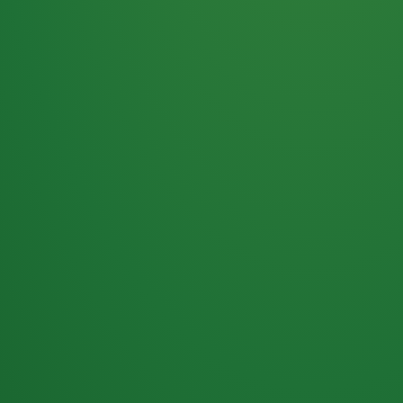
Haferflocken
PUNKTE
5 P
& Beeren
ÜBRIG
2
Naturjoghurt
P
Apfel
0 P
3P
Hähnchenbrust
4P
Vollkornbrot
2P
Banane
1P
Kaffee mit Milch
6P
Lachsfilet
1P
Gemüsesalat