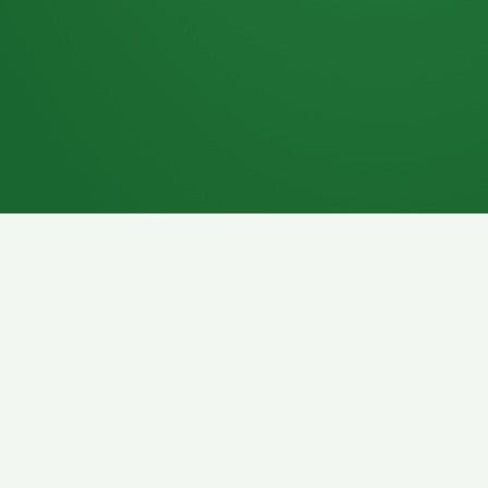
7P
Schokoriegel
8P
Pasta