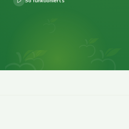
So funktioniert’s
0
0
0