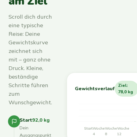
am Ziel
Scroll dich durch
eine typische
Reise: Deine
Gewichtskurve
zeichnet sich
mit – ganz ohne
Druck. Kleine,
beständige
Schritte führen
Ziel:
Gewichtsverlauf
78,0 kg
zum
Wunschgewicht.
Start
92,0 kg
Dein
Start
Woche
Woche
Woche
4
8
12
Ausgangspunkt