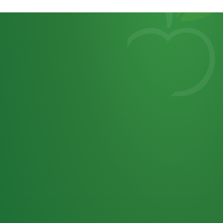
Heutiges
7
von
Tagebuch
25,0
32 P