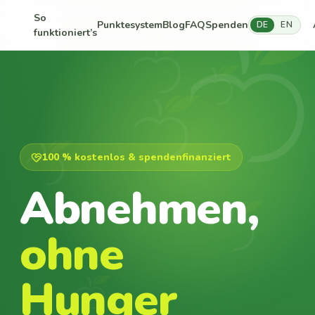
So
Punktesystem
Blog
FAQ
Spenden
DE
EN
funktioniert’s
100 % kostenlos & spendenfinanziert
Abnehmen,
ohne
Hunger