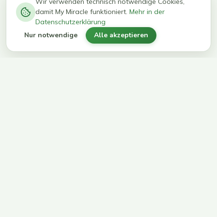
−
0
0
%
Wir verwenden technisch notwendige Cookies,
damit My Miracle funktioniert.
Mehr in der
kg in 12
erreichen
Datenschutzerklärung
Wochen
ihr Ziel
Nur notwendige
Alle akzeptieren