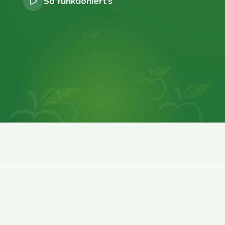
So funktioniert’s
0
0
0