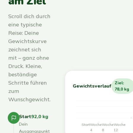
am Ziel
Scroll dich durch
eine typische
Reise: Deine
Gewichtskurve
zeichnet sich
mit – ganz ohne
Druck. Kleine,
beständige
Schritte führen
Ziel:
Gewichtsverlauf
78,0 kg
zum
Wunschgewicht.
Start
92,0 kg
Dein
Start
Woche
Woche
Woche
4
8
12
Ausgangspunkt