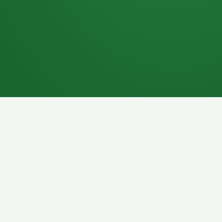
7P
Schokoriegel
8P
Pasta