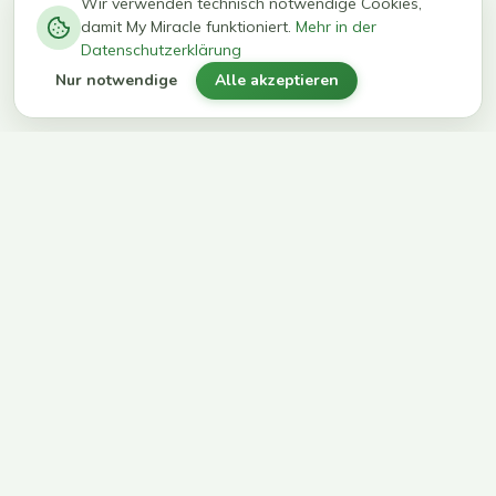
−
0
0
%
Wir verwenden technisch notwendige Cookies,
damit My Miracle funktioniert.
Mehr in der
kg in 12
erreichen
Datenschutzerklärung
Wochen
ihr Ziel
Nur notwendige
Alle akzeptieren