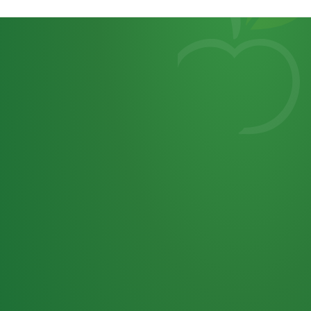
Heutiges
7
von
Tagebuch
25,0
32 P