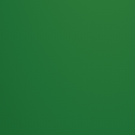
Haferflocken
PUNKTE
5 P
& Beeren
ÜBRIG
2
Naturjoghurt
P
Apfel
0 P
3P
Hähnchenbrust
4P
Vollkornbrot
2P
Banane
1P
Kaffee mit Milch
6P
Lachsfilet
1P
Gemüsesalat