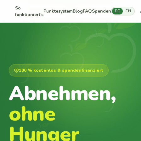
So
Punktesystem
Blog
FAQ
Spenden
DE
EN
funktioniert’s
100 % kostenlos & spendenfinanziert
Abnehmen,
ohne
Hunger