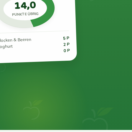
14,0
PUNKTE ÜBRIG
5 P
flocken & Beeren
2 P
joghurt
0 P