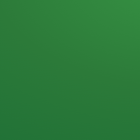
Heutiges Tagebuch
Haferflocken & Beeren
Naturjoghurt