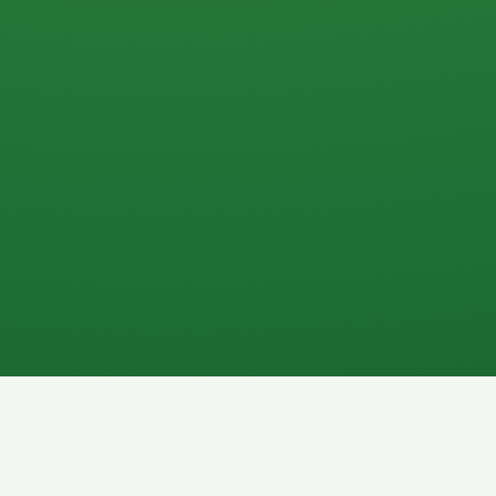
0 P
P
2P
Banane
1P
Gemüsesalat