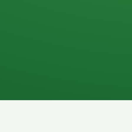
Apfel
3P
4
Hähnchenbrust
Vollkornbrot
1P
6P
Kaffee mit Milch
Lachsfilet
7P
8P
Schokoriegel
Pasta