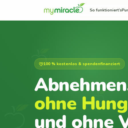
So funktioniert’s
Pu
100 % kostenlos & spendenfinanziert
Abnehmen
ohne Hung
und ohne V