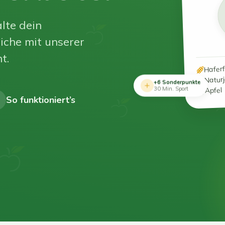
lte dein
iche mit unserer
t.
Hafer
Natur
+6 Sonderpunkte
Apfel
30 Min. Sport
So funktioniert’s