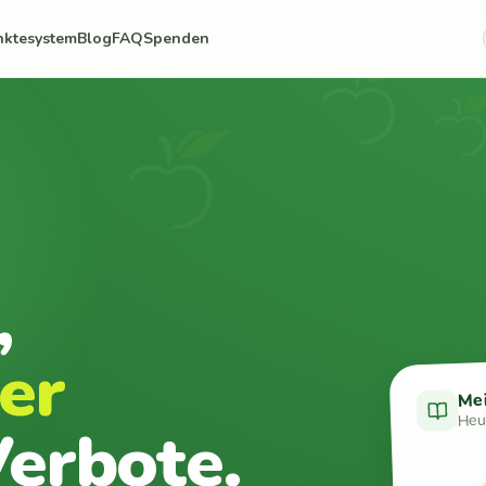
nktesystem
Blog
FAQ
Spenden
,
er
Me
Heut
erbote.