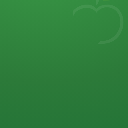
7
von 32 P
5 P
2 P