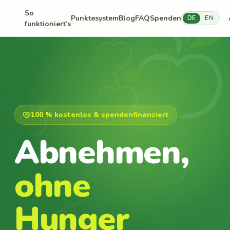
So
Punktesystem
Blog
FAQ
Spenden
DE
EN
funktioniert’s
100 % kostenlos & spendenfinanziert
Abnehmen,
ohne
Hunger