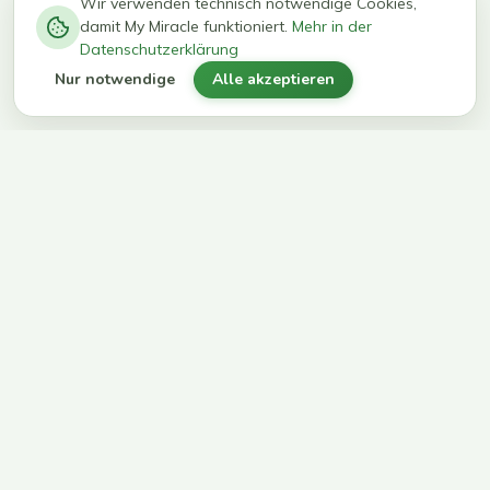
−
0
0
%
Wir verwenden technisch notwendige Cookies,
damit My Miracle funktioniert.
Mehr in der
kg in 12
erreichen
Datenschutzerklärung
Wochen
ihr Ziel
Nur notwendige
Alle akzeptieren