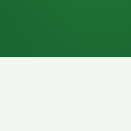
7P
Schokoriegel
8P
Pasta