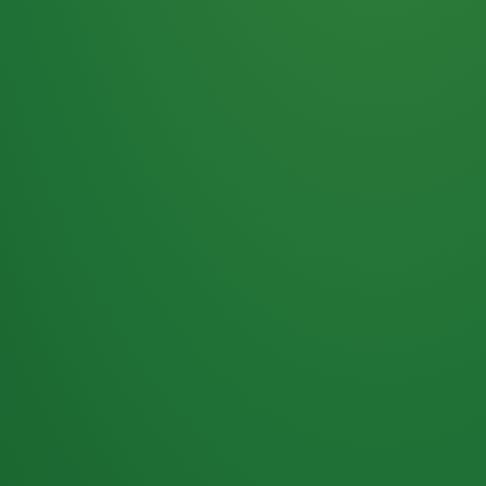
Haferflocken
PUNKTE
5 P
& Beeren
ÜBRIG
2
Naturjoghurt
P
Apfel
0 P
3P
Hähnchenbrust
4P
Vollkornbrot
2P
Banane
1P
Kaffee mit Milch
6P
Lachsfilet
1P
Gemüsesalat