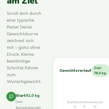
am Ziel
Scroll dich durch
eine typische
Reise: Deine
Gewichtskurve
zeichnet sich
mit – ganz ohne
Druck. Kleine,
beständige
Schritte führen
Ziel:
Gewichtsverlauf
78,0 kg
zum
Wunschgewicht.
Start
92,0 kg
Dein
Start
Woche
Woche
Woche
4
8
12
Ausgangspunkt