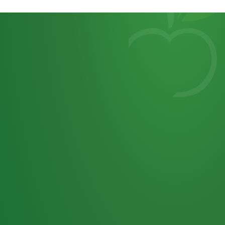
Heutiges
7
von
Tagebuch
25,0
32 P