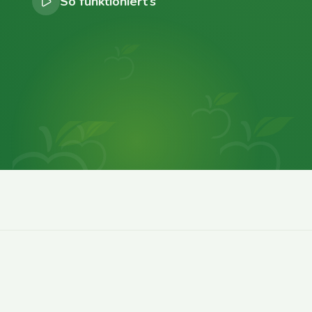
So funktioniert’s
0
0
0