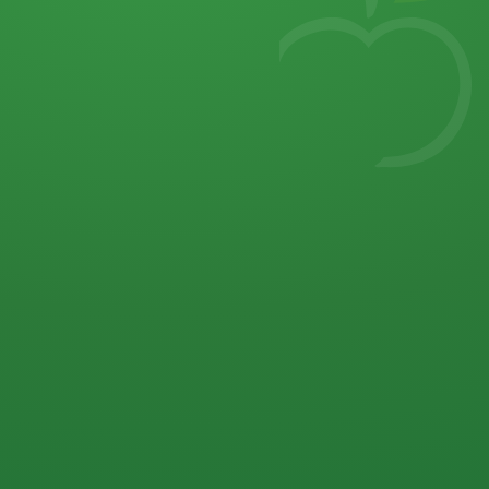
7
von 32 P
5 P
2 P