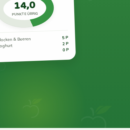
14,0
PUNKTE ÜBRIG
5 P
flocken & Beeren
2 P
joghurt
0 P