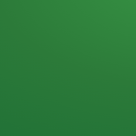
Heutiges Tagebuch
Haferflocken & Beeren
Naturjoghurt