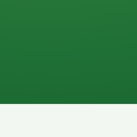
0 P
P
2P
Banane
1P
Gemüsesalat