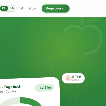
Anmelden
Registrieren
DE
EN
21 Tage
Streak
in Tagebuch
−12,2 kg
e · 18. Juni