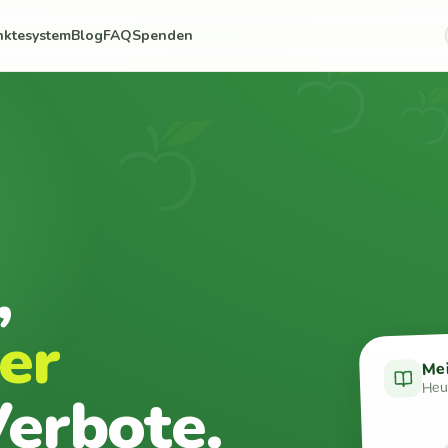
nktesystem
Blog
FAQ
Spenden
,
er
Me
Heut
erbote.