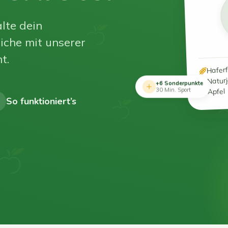
lte dein
iche mit unserer
t.
Hafer
Natur
+6 Sonderpunkte
Apfel
30 Min. Sport
So funktioniert’s