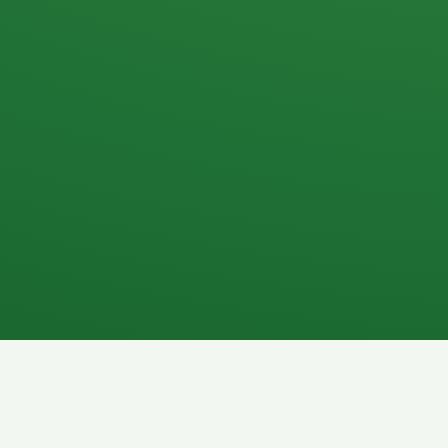
Apfel
3P
4
Hähnchenbrust
Vollkornbrot
1P
6P
Kaffee mit Milch
Lachsfilet
7P
8P
Schokoriegel
Pasta