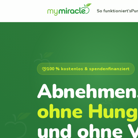
So funktioniert’s
Pu
100 % kostenlos & spendenfinanziert
Abnehmen
ohne Hung
und ohne V