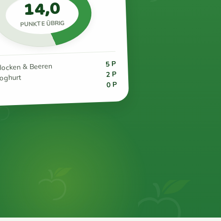
14,0
PUNKTE ÜBRIG
5 P
flocken & Beeren
2 P
joghurt
0 P