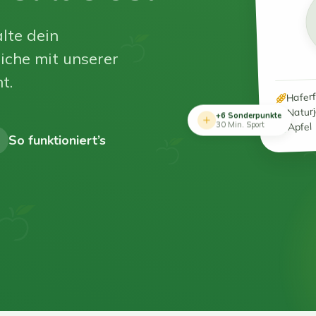
lte dein
iche mit unserer
t.
Hafer
Natur
+6 Sonderpunkte
Apfel
30 Min. Sport
So funktioniert’s