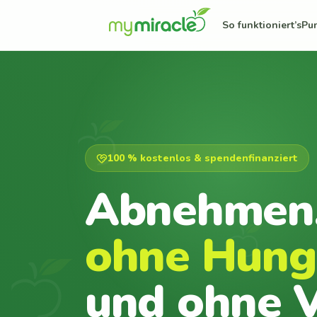
So funktioniert’s
Pu
100 % kostenlos & spendenfinanziert
Abnehmen
ohne Hung
und ohne V