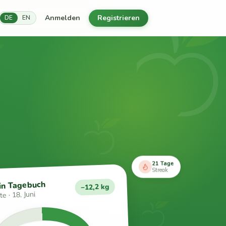
Anmelden
Registrieren
DE
EN
21 Tage
Streak
in Tagebuch
−12,2 kg
e · 18. Juni