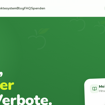
nktesystem
Blog
FAQ
Spenden
,
er
Me
Heut
erbote.