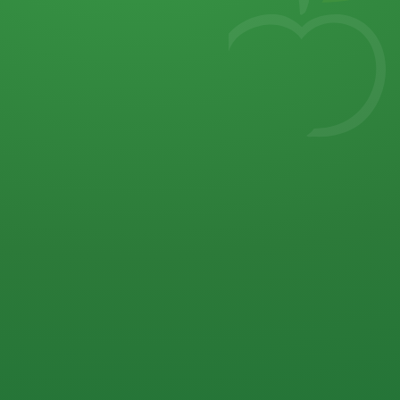
7
von 32 P
5 P
2 P