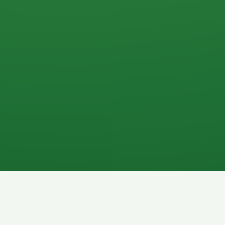
0 P
P
2P
Banane
1P
Gemüsesalat