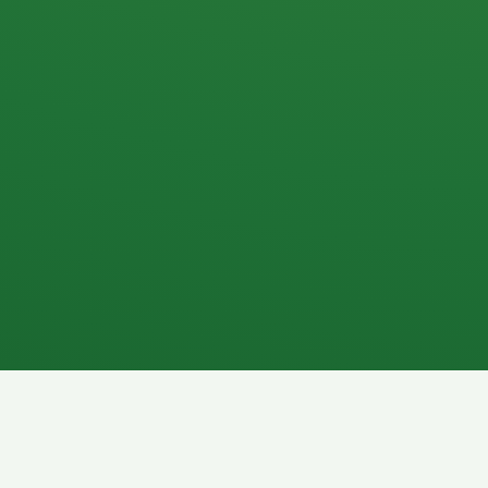
Apfel
3P
4
Hähnchenbrust
Vollkornbrot
1P
6P
Kaffee mit Milch
Lachsfilet
7P
8P
Schokoriegel
Pasta