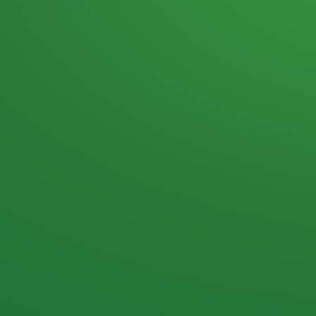
Heutiges Tagebuch
Haferflocken & Beeren
Naturjoghurt