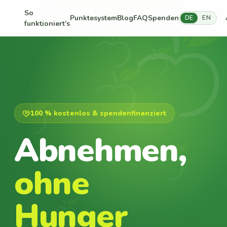
So
Punktesystem
Blog
FAQ
Spenden
DE
EN
funktioniert’s
100 % kostenlos & spendenfinanziert
Abnehmen,
ohne
Hunger