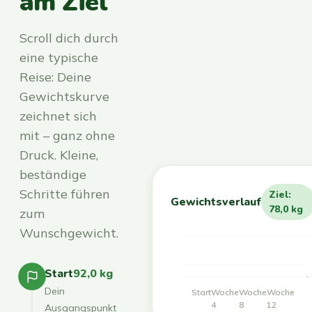
am Ziel
Scroll dich durch
eine typische
Reise: Deine
Gewichtskurve
zeichnet sich
mit – ganz ohne
Druck. Kleine,
beständige
Schritte führen
Ziel:
Gewichtsverlauf
78,0 kg
zum
Wunschgewicht.
Start
92,0 kg
Dein
Start
Woche
Woche
Woche
4
8
12
Ausgangspunkt