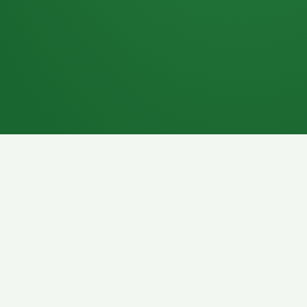
7P
Schokoriegel
8P
Pasta