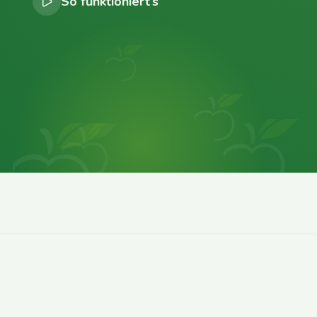
So funktioniert’s
0
0
0