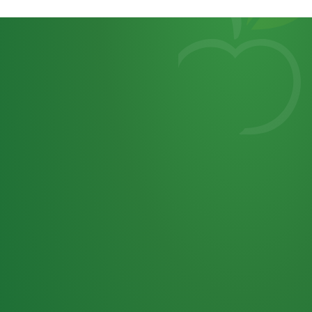
Heutiges
7
von
Tagebuch
25,0
32 P