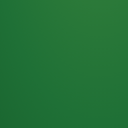
Haferflocken
PUNKTE
5 P
& Beeren
ÜBRIG
2
Naturjoghurt
P
Apfel
0 P
3P
Hähnchenbrust
4P
Vollkornbrot
2P
Banane
1P
Kaffee mit Milch
6P
Lachsfilet
1P
Gemüsesalat