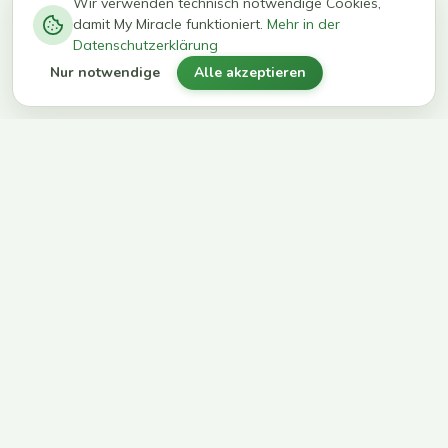
−
0
0
%
Wir verwenden technisch notwendige Cookies,
damit My Miracle funktioniert.
Mehr in der
kg in 12
erreichen
Datenschutzerklärung
Wochen
ihr Ziel
Nur notwendige
Alle akzeptieren