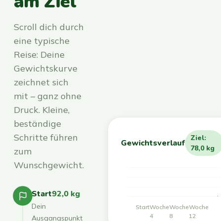
am Ziel
Scroll dich durch
eine typische
Reise: Deine
Gewichtskurve
zeichnet sich
mit – ganz ohne
Druck. Kleine,
beständige
Schritte führen
Ziel:
Gewichtsverlauf
78,0 kg
zum
Wunschgewicht.
Start
92,0 kg
Dein
Start
Woche
Woche
Woche
4
8
12
Ausgangspunkt