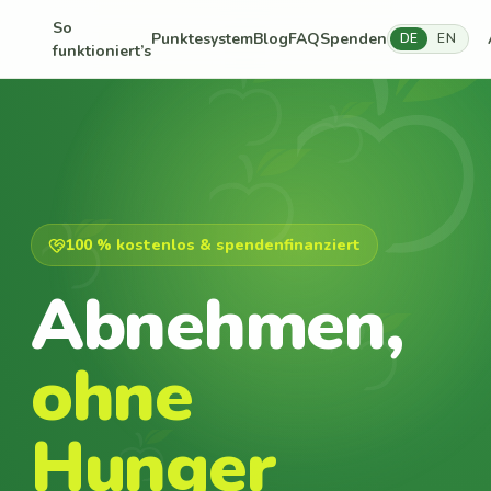
So
Punktesystem
Blog
FAQ
Spenden
DE
EN
funktioniert’s
100 % kostenlos & spendenfinanziert
Abnehmen,
ohne
Hunger