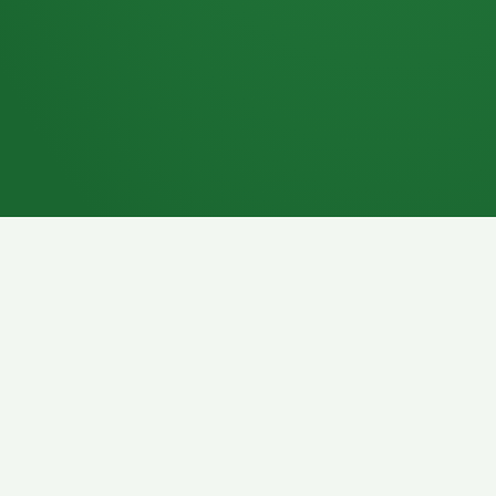
7P
Schokoriegel
8P
Pasta