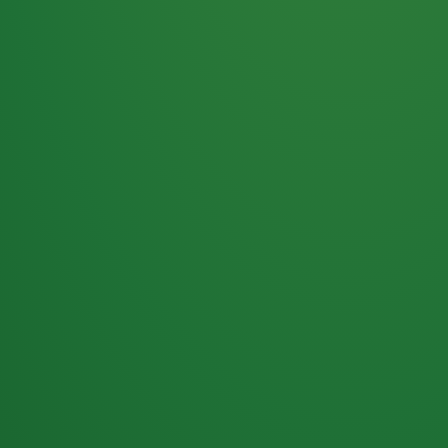
Haferflocken
PUNKTE
5 P
& Beeren
ÜBRIG
2
Naturjoghurt
P
Apfel
0 P
3P
Hähnchenbrust
4P
Vollkornbrot
2P
Banane
1P
Kaffee mit Milch
6P
Lachsfilet
1P
Gemüsesalat