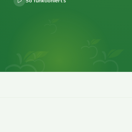
So funktioniert’s
0
0
0