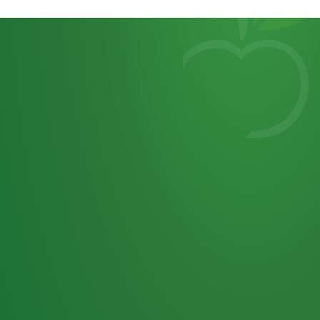
Heutiges
7
von
Tagebuch
25,0
32 P