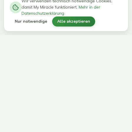
−
0
0
%
Wir verwenden technisch notwendige Cookies,
damit My Miracle funktioniert.
Mehr in der
kg in 12
erreichen
Datenschutzerklärung
Wochen
ihr Ziel
Nur notwendige
Alle akzeptieren