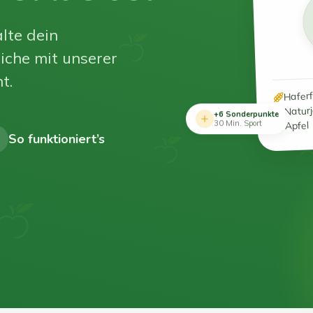
lte dein
iche mit unserer
t.
Hafer
Natur
+6 Sonderpunkte
Apfel
30 Min. Sport
So funktioniert’s