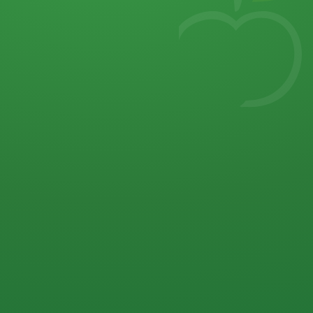
7
von 32 P
5 P
2 P