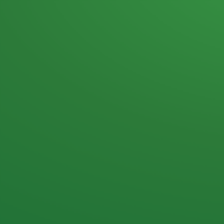
Heutiges Tagebuch
Haferflocken & Beeren
Naturjoghurt