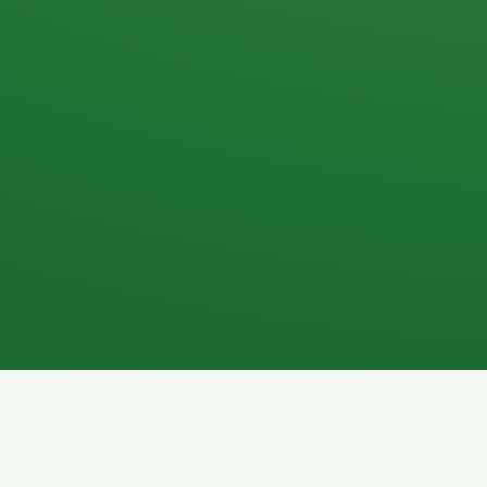
Apfel
3P
4
Hähnchenbrust
Vollkornbrot
1P
6P
Kaffee mit Milch
Lachsfilet
7P
8P
Schokoriegel
Pasta