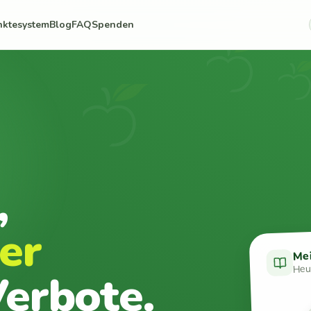
nktesystem
Blog
FAQ
Spenden
,
er
Me
Heut
erbote.