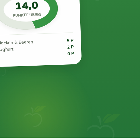
14,0
PUNKTE ÜBRIG
5 P
flocken & Beeren
2 P
joghurt
0 P