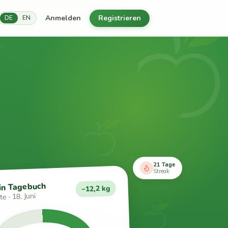
Anmelden
Registrieren
DE
EN
21 Tage
Streak
in Tagebuch
−12,2 kg
e · 18. Juni