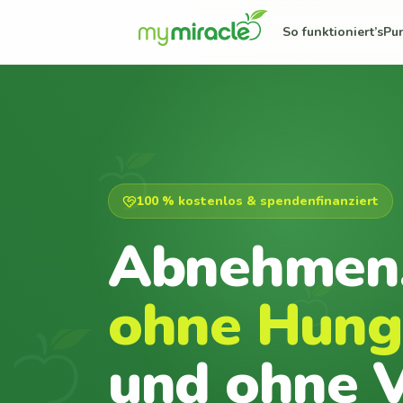
So funktioniert’s
Pu
100 % kostenlos & spendenfinanziert
Abnehmen
ohne Hung
und ohne V