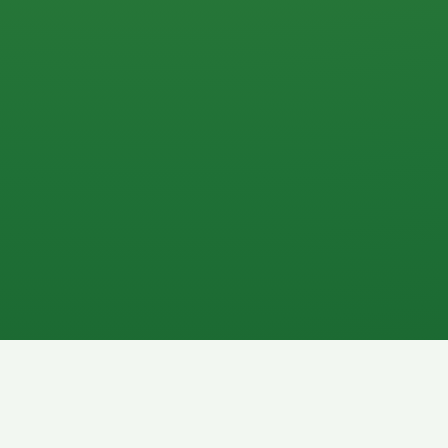
0 P
P
2P
Banane
1P
Gemüsesalat