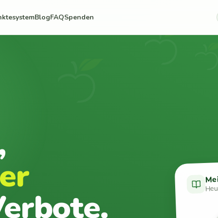
nktesystem
Blog
FAQ
Spenden
,
er
Me
Heut
erbote.