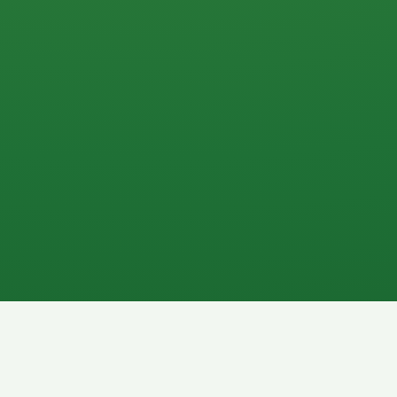
0 P
P
2P
Banane
1P
Gemüsesalat