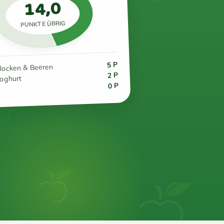
14,0
PUNKTE ÜBRIG
5 P
flocken & Beeren
2 P
joghurt
0 P