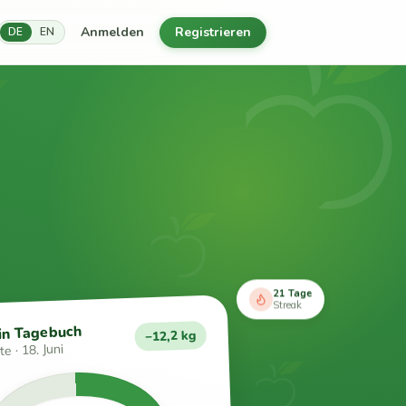
Anmelden
Registrieren
DE
EN
21 Tage
Streak
in Tagebuch
−12,2 kg
e · 18. Juni