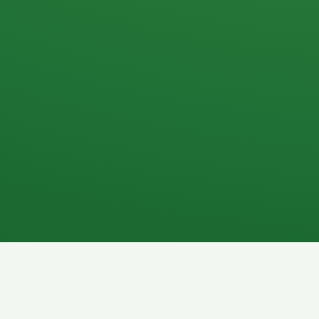
Apfel
3P
4
Hähnchenbrust
Vollkornbrot
1P
6P
Kaffee mit Milch
Lachsfilet
7P
8P
Schokoriegel
Pasta