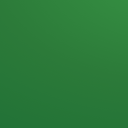
Heutiges Tagebuch
Haferflocken & Beeren
Naturjoghurt