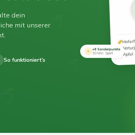
lte dein
iche mit unserer
t.
Hafer
Natur
+6 Sonderpunkte
Apfel
30 Min. Sport
So funktioniert’s