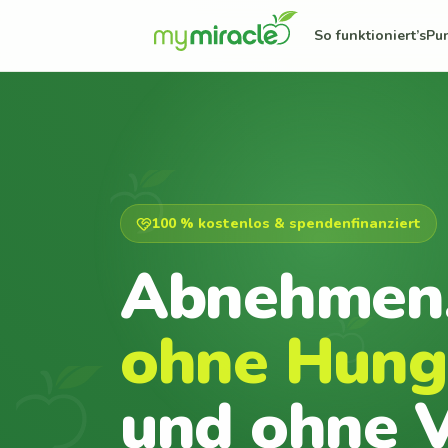
So funktioniert’s
Pu
100 % kostenlos & spendenfinanziert
Abnehmen
ohne Hung
und ohne V