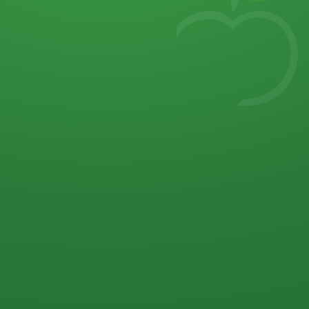
7
von 32 P
5 P
2 P