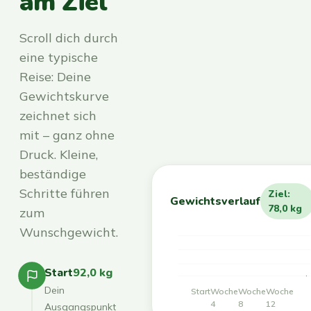
am Ziel
Scroll dich durch
eine typische
Reise: Deine
Gewichtskurve
zeichnet sich
mit – ganz ohne
Druck. Kleine,
beständige
Schritte führen
Ziel:
Gewichtsverlauf
78,0 kg
zum
Wunschgewicht.
Start
92,0 kg
Dein
Start
Woche
Woche
Woche
4
8
12
Ausgangspunkt