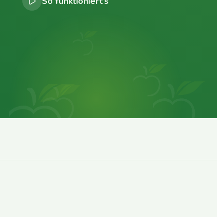
So funktioniert’s
0
0
0