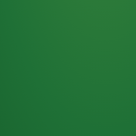
Haferflocken
PUNKTE
5 P
& Beeren
ÜBRIG
2
Naturjoghurt
P
Apfel
0 P
3P
Hähnchenbrust
4P
Vollkornbrot
2P
Banane
1P
Kaffee mit Milch
6P
Lachsfilet
1P
Gemüsesalat