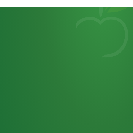
Heutiges
7
von
Tagebuch
25,0
32 P