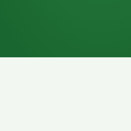
7P
Schokoriegel
8P
Pasta