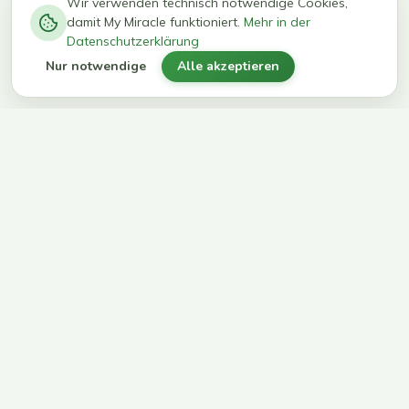
−
0
0
%
Wir verwenden technisch notwendige Cookies,
damit My Miracle funktioniert.
Mehr in der
kg in 12
erreichen
Datenschutzerklärung
Wochen
ihr Ziel
Nur notwendige
Alle akzeptieren