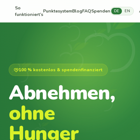
So
Punktesystem
Blog
FAQ
Spenden
DE
EN
funktioniert’s
100 % kostenlos & spendenfinanziert
Abnehmen,
ohne
Hunger