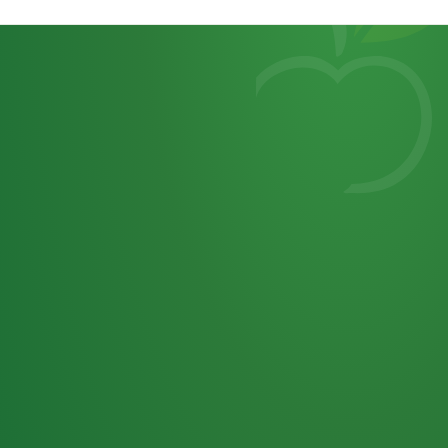
Heutiges
7
von
Tagebuch
25,0
32 P