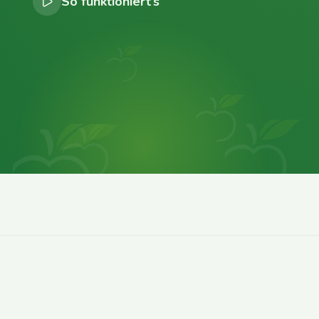
So funktioniert’s
0
0
0