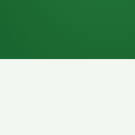
7P
Schokoriegel
8P
Pasta