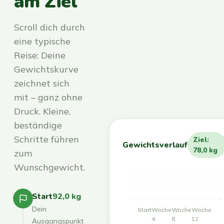
am Ziel
Scroll dich durch
eine typische
Reise: Deine
Gewichtskurve
zeichnet sich
mit – ganz ohne
Druck. Kleine,
beständige
Schritte führen
Ziel:
Gewichtsverlauf
78,0 kg
zum
Wunschgewicht.
Start
92,0 kg
Dein
Start
Woche
Woche
Woche
4
8
12
Ausgangspunkt