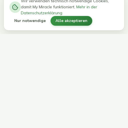
−
0
0
%
Wir verwenden technisch notwendige Cookies,
damit My Miracle funktioniert.
Mehr in der
kg in 12
erreichen
Datenschutzerklärung
Wochen
ihr Ziel
Nur notwendige
Alle akzeptieren