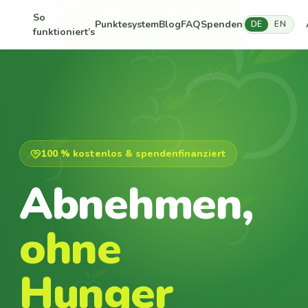
So
Punktesystem
Blog
FAQ
Spenden
DE
EN
funktioniert’s
100 % kostenlos & spendenfinanziert
Abnehmen,
ohne
Hunger