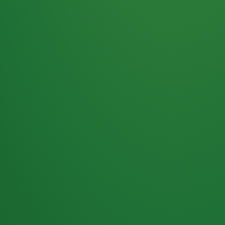
Haferflocken
PUNKTE
5 P
& Beeren
ÜBRIG
2
Naturjoghurt
P
Apfel
0 P
3P
Hähnchenbrust
4P
Vollkornbrot
2P
Banane
1P
Kaffee mit Milch
6P
Lachsfilet
1P
Gemüsesalat