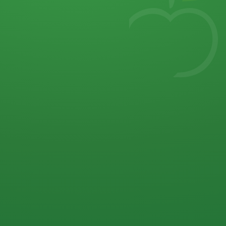
7
von 32 P
5 P
2 P