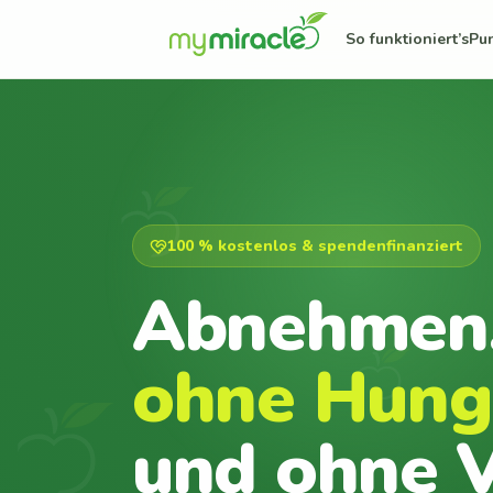
So funktioniert’s
Pu
100 % kostenlos & spendenfinanziert
Abnehmen
ohne Hung
und ohne V