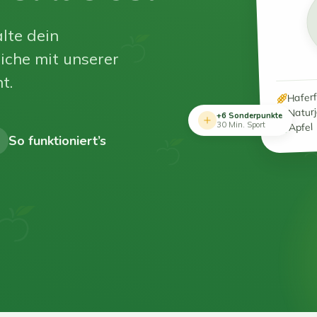
lte dein
iche mit unserer
t.
Hafer
Natur
+6 Sonderpunkte
Apfel
30 Min. Sport
So funktioniert’s