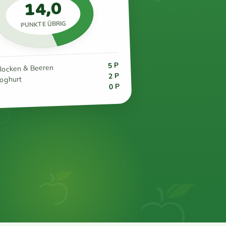
14,0
PUNKTE ÜBRIG
5 P
flocken & Beeren
2 P
joghurt
0 P