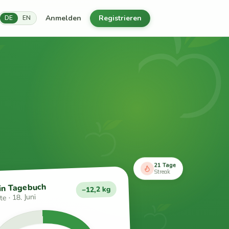
Anmelden
Registrieren
DE
EN
21 Tage
Streak
in Tagebuch
−12,2 kg
e · 18. Juni