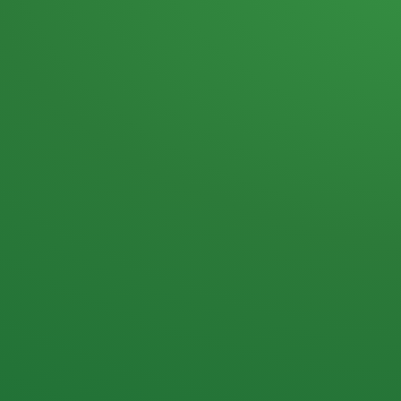
Heutiges Tagebuch
Haferflocken & Beeren
Naturjoghurt