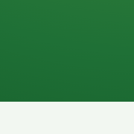
Apfel
3P
4
Hähnchenbrust
Vollkornbrot
1P
6P
Kaffee mit Milch
Lachsfilet
7P
8P
Schokoriegel
Pasta