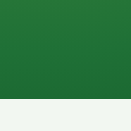
0 P
P
2P
Banane
1P
Gemüsesalat