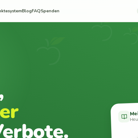
nktesystem
Blog
FAQ
Spenden
,
er
Me
Heut
erbote.