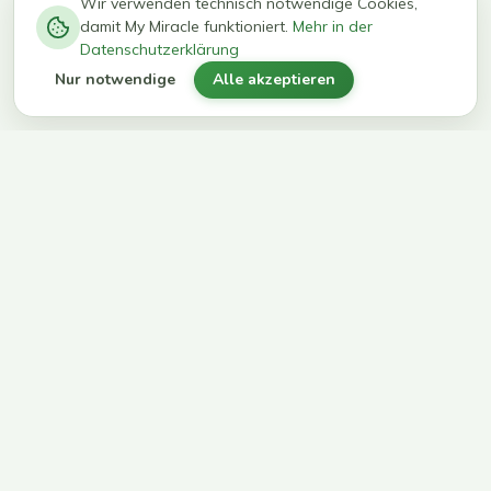
−
0
0
%
Wir verwenden technisch notwendige Cookies,
damit My Miracle funktioniert.
Mehr in der
kg in 12
erreichen
Datenschutzerklärung
Wochen
ihr Ziel
Nur notwendige
Alle akzeptieren