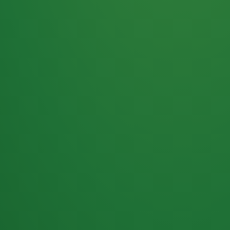
Haferflocken
PUNKTE
5 P
& Beeren
ÜBRIG
2
Naturjoghurt
P
Apfel
0 P
3P
Hähnchenbrust
4P
Vollkornbrot
2P
Banane
1P
Kaffee mit Milch
6P
Lachsfilet
1P
Gemüsesalat