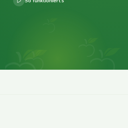
So funktioniert’s
0
0
0