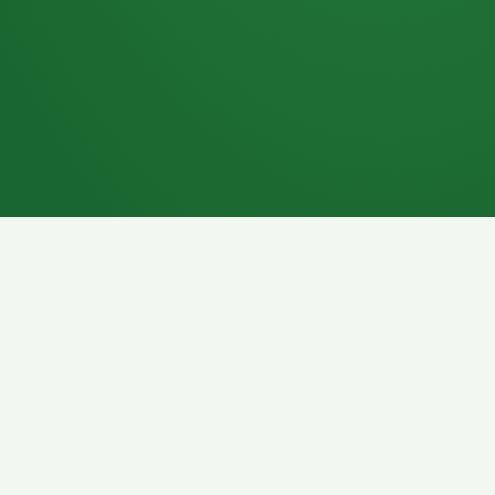
7P
Schokoriegel
8P
Pasta