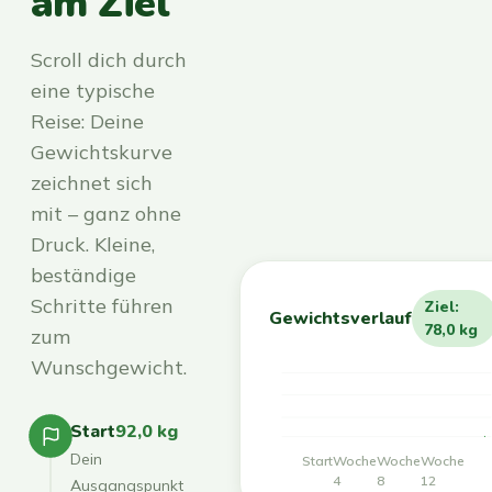
am Ziel
Scroll dich durch
eine typische
Reise: Deine
Gewichtskurve
zeichnet sich
mit – ganz ohne
Druck. Kleine,
beständige
Schritte führen
Ziel:
Gewichtsverlauf
78,0 kg
zum
Wunschgewicht.
Start
92,0 kg
Dein
Start
Woche
Woche
Woche
4
8
12
Ausgangspunkt