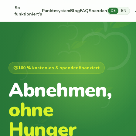
So
Punktesystem
Blog
FAQ
Spenden
DE
EN
funktioniert’s
100 % kostenlos & spendenfinanziert
Abnehmen,
ohne
Hunger