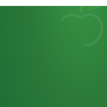
Heutiges
7
von
Tagebuch
25,0
32 P