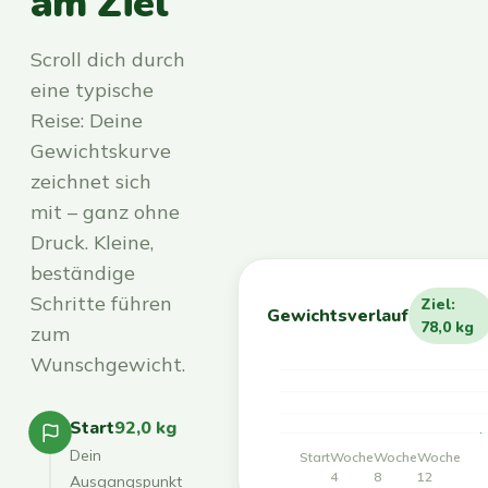
am Ziel
Scroll dich durch
eine typische
Reise: Deine
Gewichtskurve
zeichnet sich
mit – ganz ohne
Druck. Kleine,
beständige
Schritte führen
Ziel:
Gewichtsverlauf
78,0 kg
zum
Wunschgewicht.
Start
92,0 kg
Dein
Start
Woche
Woche
Woche
4
8
12
Ausgangspunkt