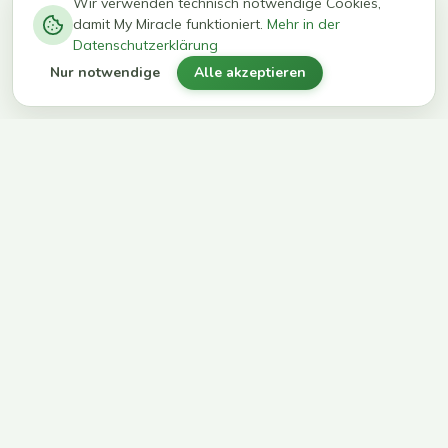
−
0
0
%
Wir verwenden technisch notwendige Cookies,
damit My Miracle funktioniert.
Mehr in der
kg in 12
erreichen
Datenschutzerklärung
Wochen
ihr Ziel
Nur notwendige
Alle akzeptieren