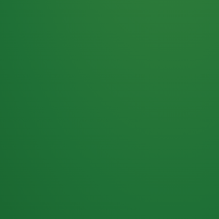
Haferflocken
PUNKTE
5 P
& Beeren
ÜBRIG
2
Naturjoghurt
P
Apfel
0 P
3P
Hähnchenbrust
4P
Vollkornbrot
2P
Banane
1P
Kaffee mit Milch
6P
Lachsfilet
1P
Gemüsesalat