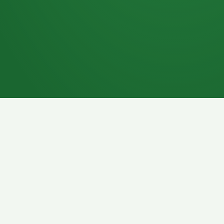
7P
Schokoriegel
8P
Pasta