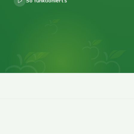
So funktioniert’s
0
0
0