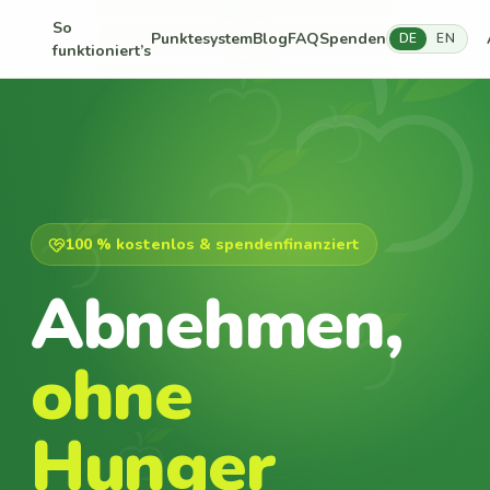
So
Punktesystem
Blog
FAQ
Spenden
DE
EN
funktioniert’s
100 % kostenlos & spendenfinanziert
Abnehmen,
ohne
Hunger