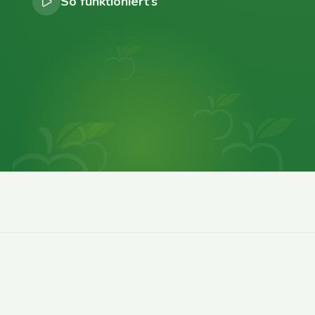
So funktioniert’s
0
0
0