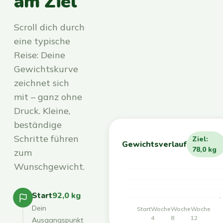
am Ziel
Scroll dich durch
eine typische
Reise: Deine
Gewichtskurve
zeichnet sich
mit – ganz ohne
Druck. Kleine,
beständige
Schritte führen
Ziel:
Gewichtsverlauf
78,0 kg
zum
Wunschgewicht.
Start
92,0 kg
Dein
Start
Woche
Woche
Woche
4
8
12
Ausgangspunkt