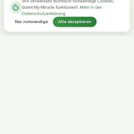
−
0
0
%
Wir verwenden technisch notwendige Cookies,
damit My Miracle funktioniert.
Mehr in der
kg in 12
erreichen
Datenschutzerklärung
Wochen
ihr Ziel
Nur notwendige
Alle akzeptieren