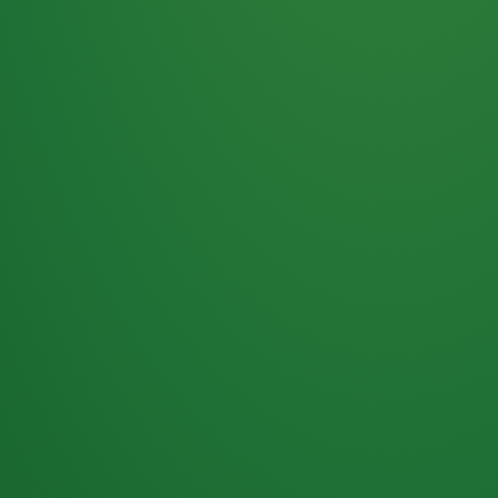
Haferflocken
PUNKTE
5 P
& Beeren
ÜBRIG
2
Naturjoghurt
P
Apfel
0 P
3P
Hähnchenbrust
4P
Vollkornbrot
2P
Banane
1P
Kaffee mit Milch
6P
Lachsfilet
1P
Gemüsesalat