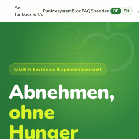
So
Punktesystem
Blog
FAQ
Spenden
DE
EN
funktioniert’s
100 % kostenlos & spendenfinanziert
Abnehmen,
ohne
Hunger