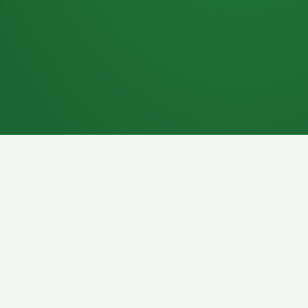
7P
Schokoriegel
8P
Pasta