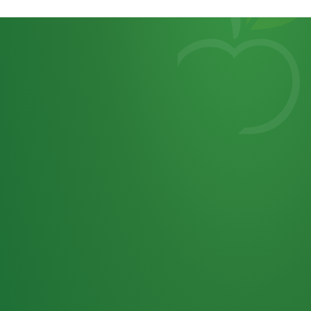
Heutiges
7
von
Tagebuch
25,0
32 P