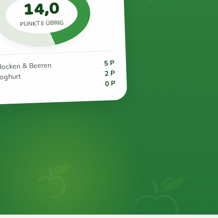
14,0
PUNKTE ÜBRIG
5 P
flocken & Beeren
2 P
joghurt
0 P