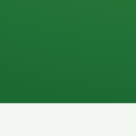
Apfel
3P
4
Hähnchenbrust
Vollkornbrot
1P
6P
Kaffee mit Milch
Lachsfilet
7P
8P
Schokoriegel
Pasta