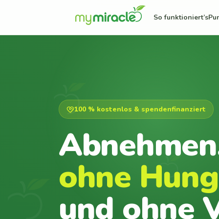
So funktioniert’s
Pu
100 % kostenlos & spendenfinanziert
Abnehmen
ohne Hung
und ohne V