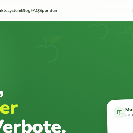
nktesystem
Blog
FAQ
Spenden
,
er
Me
Heut
erbote.