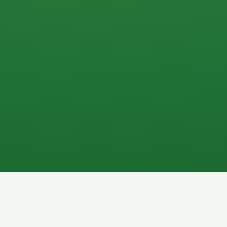
0 P
P
2P
Banane
1P
Gemüsesalat