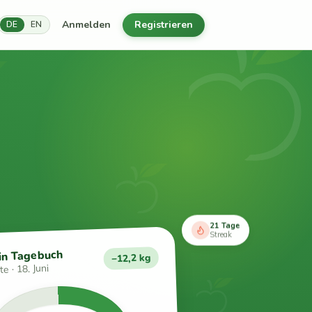
Anmelden
Registrieren
DE
EN
21 Tage
Streak
in Tagebuch
−12,2 kg
e · 18. Juni