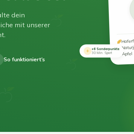
lte dein
iche mit unserer
t.
Hafer
Natur
+6 Sonderpunkte
Apfel
30 Min. Sport
So funktioniert’s