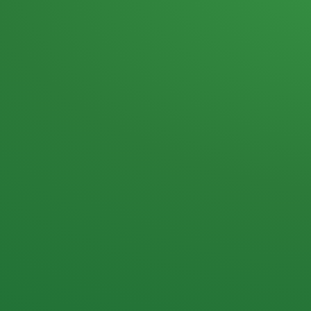
Heutiges Tagebuch
Haferflocken & Beeren
Naturjoghurt