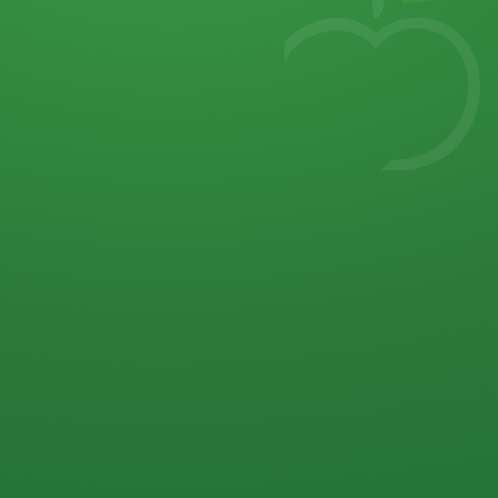
7
von 32 P
5 P
2 P