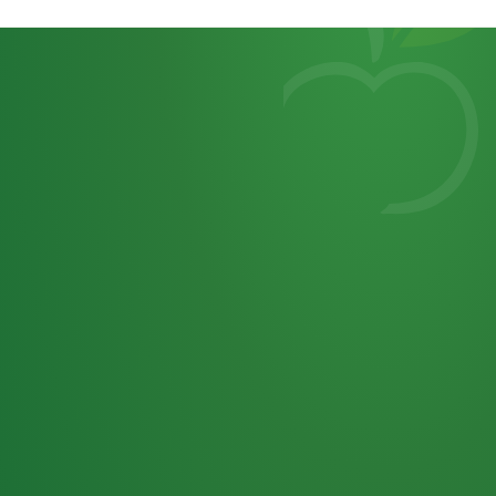
Heutiges
7
von
Tagebuch
25,0
32 P