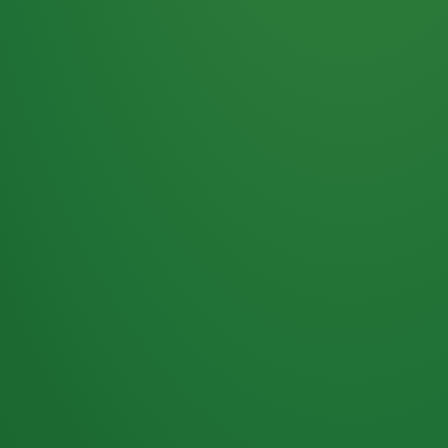
Haferflocken
PUNKTE
5 P
& Beeren
ÜBRIG
2
Naturjoghurt
P
Apfel
0 P
3P
Hähnchenbrust
4P
Vollkornbrot
2P
Banane
1P
Kaffee mit Milch
6P
Lachsfilet
1P
Gemüsesalat