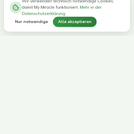
−
0
0
%
Wir verwenden technisch notwendige Cookies,
damit My Miracle funktioniert.
Mehr in der
kg in 12
erreichen
Datenschutzerklärung
Wochen
ihr Ziel
Nur notwendige
Alle akzeptieren