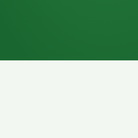
7P
Schokoriegel
8P
Pasta