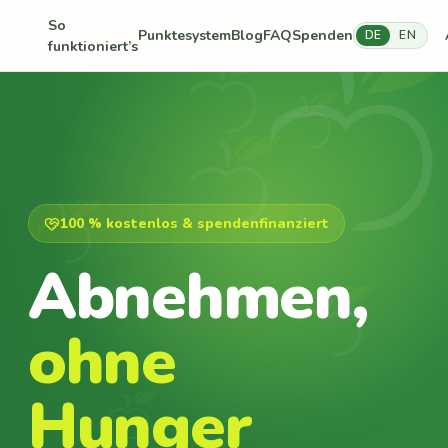
So
Punktesystem
Blog
FAQ
Spenden
DE
EN
funktioniert’s
100 % kostenlos & spendenfinanziert
Abnehmen,
ohne
Hunger