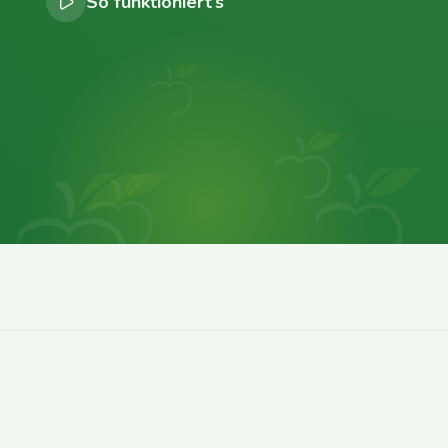
So funktioniert’s
0
0
0