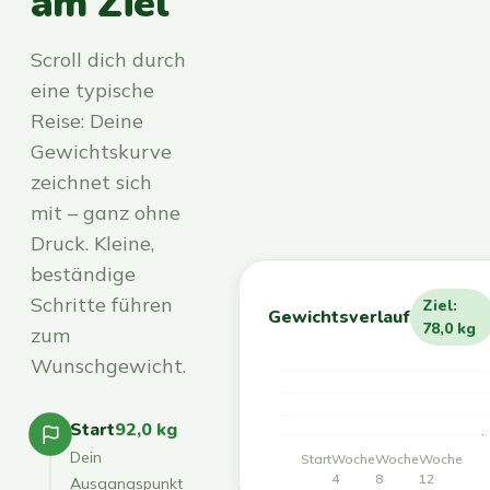
am Ziel
Scroll dich durch
eine typische
Reise: Deine
Gewichtskurve
zeichnet sich
mit – ganz ohne
Druck. Kleine,
beständige
Schritte führen
Ziel:
Gewichtsverlauf
78,0 kg
zum
Wunschgewicht.
Start
92,0 kg
Dein
Start
Woche
Woche
Woche
4
8
12
Ausgangspunkt