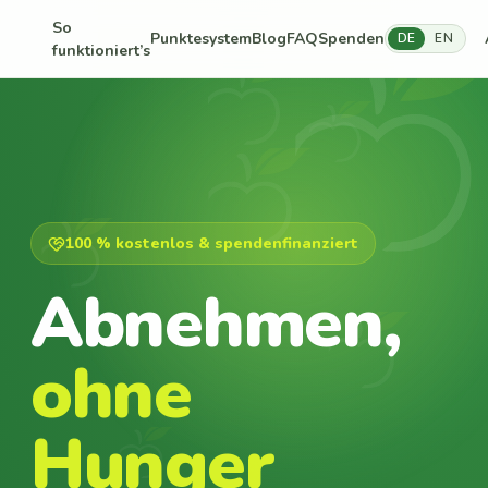
So
Punktesystem
Blog
FAQ
Spenden
DE
EN
funktioniert’s
100 % kostenlos & spendenfinanziert
Abnehmen,
ohne
Hunger