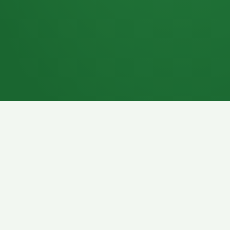
7P
Schokoriegel
8P
Pasta