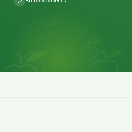
So funktioniert’s
0
0
0