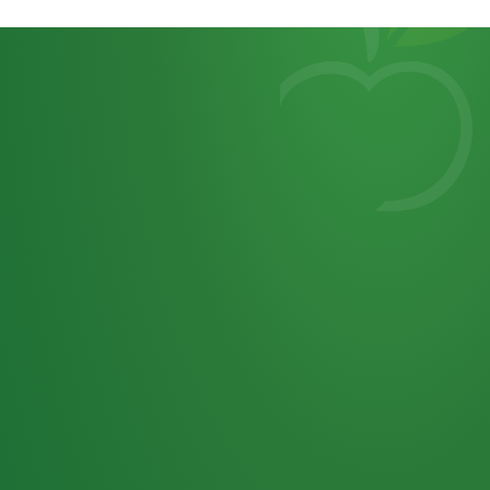
Heutiges
7
von
Tagebuch
25,0
32 P