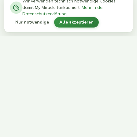
−
0
0
%
Wir verwenden technisch notwendige Cookies,
damit My Miracle funktioniert.
Mehr in der
kg in 12
erreichen
Datenschutzerklärung
Wochen
ihr Ziel
Nur notwendige
Alle akzeptieren