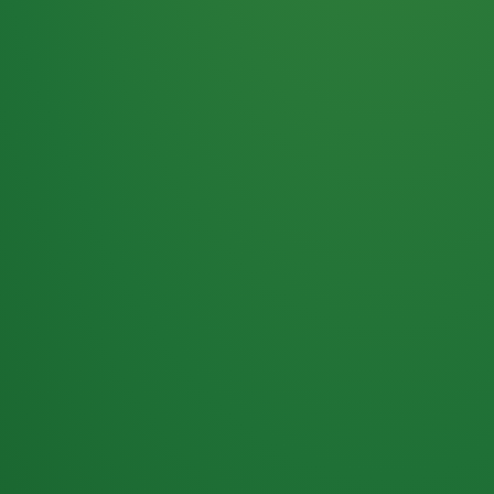
Haferflocken
PUNKTE
5 P
& Beeren
ÜBRIG
2
Naturjoghurt
P
Apfel
0 P
3P
Hähnchenbrust
4P
Vollkornbrot
2P
Banane
1P
Kaffee mit Milch
6P
Lachsfilet
1P
Gemüsesalat