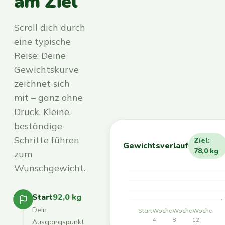
am Ziel
Scroll dich durch
eine typische
Reise: Deine
Gewichtskurve
zeichnet sich
mit – ganz ohne
Druck. Kleine,
beständige
Schritte führen
Ziel:
Gewichtsverlauf
78,0 kg
zum
Wunschgewicht.
Start
92,0 kg
Dein
Start
Woche
Woche
Woche
4
8
12
Ausgangspunkt