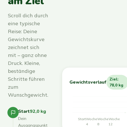
am Ziel
Scroll dich durch
eine typische
Reise: Deine
Gewichtskurve
zeichnet sich
mit – ganz ohne
Druck. Kleine,
beständige
Schritte führen
Ziel:
Gewichtsverlauf
78,0 kg
zum
Wunschgewicht.
Start
92,0 kg
Dein
Start
Woche
Woche
Woche
4
8
12
Ausgangspunkt