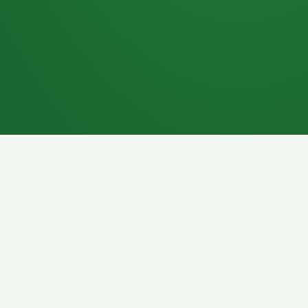
7P
Schokoriegel
8P
Pasta