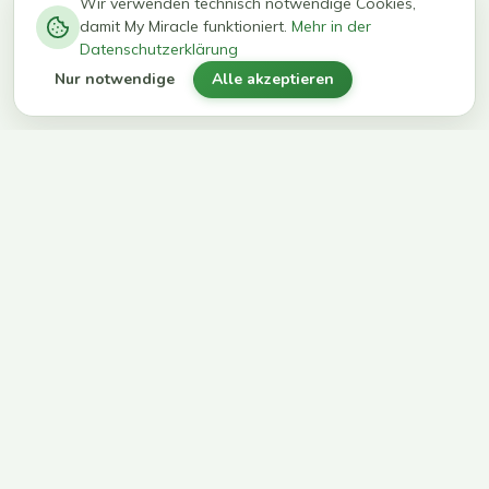
−
0
0
%
Wir verwenden technisch notwendige Cookies,
damit My Miracle funktioniert.
Mehr in der
kg in 12
erreichen
Datenschutzerklärung
Wochen
ihr Ziel
Nur notwendige
Alle akzeptieren