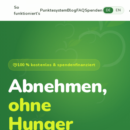
So
Punktesystem
Blog
FAQ
Spenden
DE
EN
funktioniert’s
100 % kostenlos & spendenfinanziert
Abnehmen,
ohne
Hunger