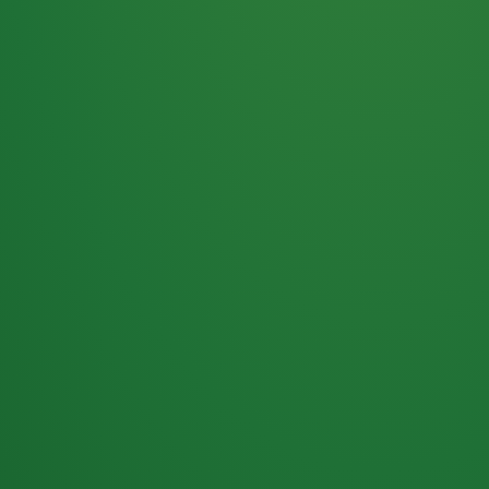
Haferflocken
PUNKTE
5 P
& Beeren
ÜBRIG
2
Naturjoghurt
P
Apfel
0 P
3P
Hähnchenbrust
4P
Vollkornbrot
2P
Banane
1P
Kaffee mit Milch
6P
Lachsfilet
1P
Gemüsesalat