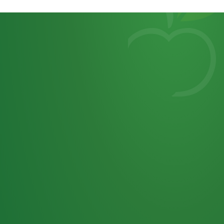
Heutiges
7
von
Tagebuch
25,0
32 P