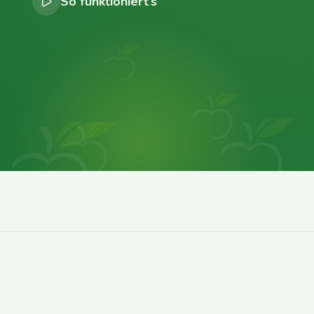
So funktioniert’s
0
0
0