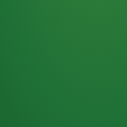
Haferflocken
PUNKTE
5 P
& Beeren
ÜBRIG
2
Naturjoghurt
P
Apfel
0 P
3P
Hähnchenbrust
4P
Vollkornbrot
2P
Banane
1P
Kaffee mit Milch
6P
Lachsfilet
1P
Gemüsesalat