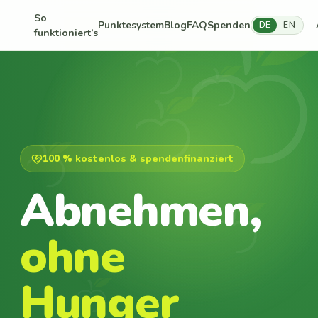
So
Punktesystem
Blog
FAQ
Spenden
DE
EN
funktioniert’s
100 % kostenlos & spendenfinanziert
Abnehmen,
ohne
Hunger