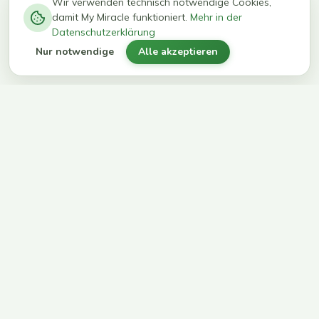
−
0
0
%
Wir verwenden technisch notwendige Cookies,
damit My Miracle funktioniert.
Mehr in der
kg in 12
erreichen
Datenschutzerklärung
Wochen
ihr Ziel
Nur notwendige
Alle akzeptieren