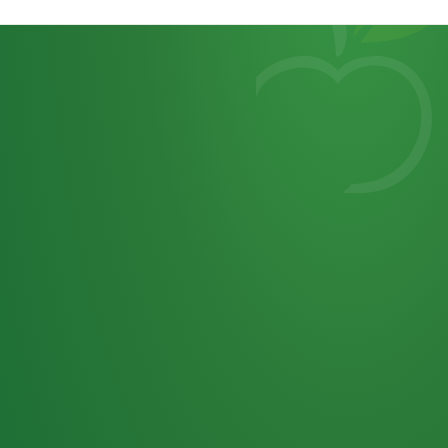
Heutiges
7
von
Tagebuch
25,0
32 P