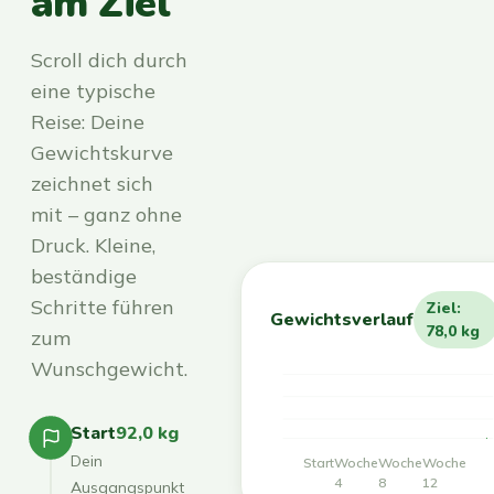
am Ziel
Scroll dich durch
eine typische
Reise: Deine
Gewichtskurve
zeichnet sich
mit – ganz ohne
Druck. Kleine,
beständige
Schritte führen
Ziel:
Gewichtsverlauf
78,0 kg
zum
Wunschgewicht.
Start
92,0 kg
Dein
Start
Woche
Woche
Woche
4
8
12
Ausgangspunkt