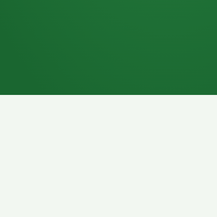
7P
Schokoriegel
8P
Pasta