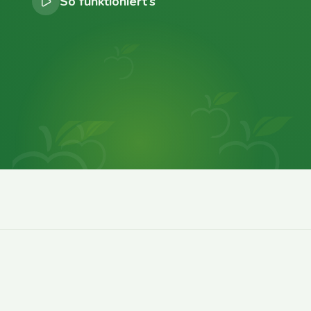
So funktioniert’s
0
0
0