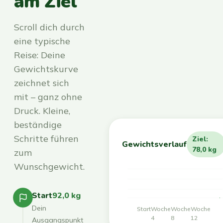
am Ziel
Scroll dich durch
eine typische
Reise: Deine
Gewichtskurve
zeichnet sich
mit – ganz ohne
Druck. Kleine,
beständige
Schritte führen
Ziel:
Gewichtsverlauf
78,0 kg
zum
Wunschgewicht.
Start
92,0 kg
Dein
Start
Woche
Woche
Woche
4
8
12
Ausgangspunkt