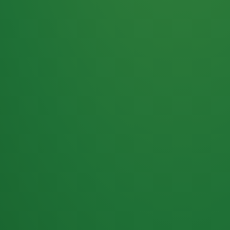
Haferflocken
PUNKTE
5 P
& Beeren
ÜBRIG
2
Naturjoghurt
P
Apfel
0 P
3P
Hähnchenbrust
4P
Vollkornbrot
2P
Banane
1P
Kaffee mit Milch
6P
Lachsfilet
1P
Gemüsesalat