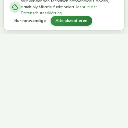
−
0
0
%
Wir verwenden technisch notwendige Cookies,
damit My Miracle funktioniert.
Mehr in der
kg in 12
erreichen
Datenschutzerklärung
Wochen
ihr Ziel
Nur notwendige
Alle akzeptieren