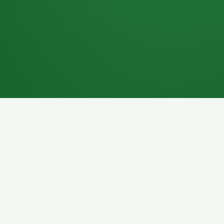
7P
Schokoriegel
8P
Pasta