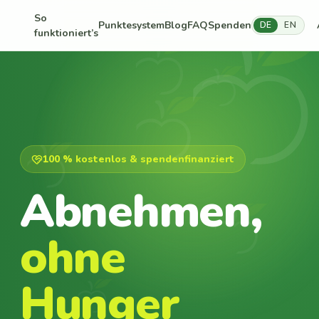
So
Punktesystem
Blog
FAQ
Spenden
DE
EN
funktioniert’s
100 % kostenlos & spendenfinanziert
Abnehmen,
ohne
Hunger