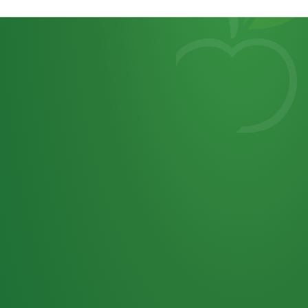
Heutiges
7
von
Tagebuch
25,0
32 P