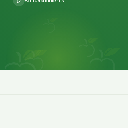
So funktioniert’s
0
0
0